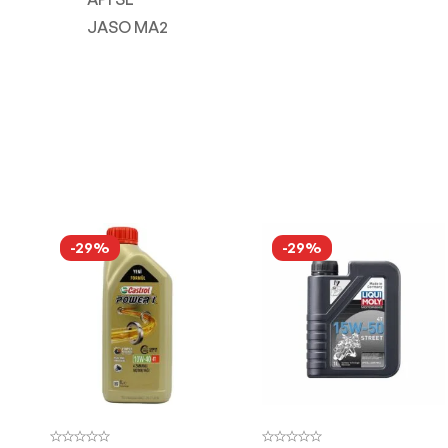
JASO MA2
-29%
-29%