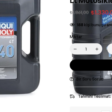
Lt Motosikl
₺
1.330,
₺
1.861,00
188
kişi bunu şu a
Miktar
Bir Soru Sorun
Tahmini Teslimat: