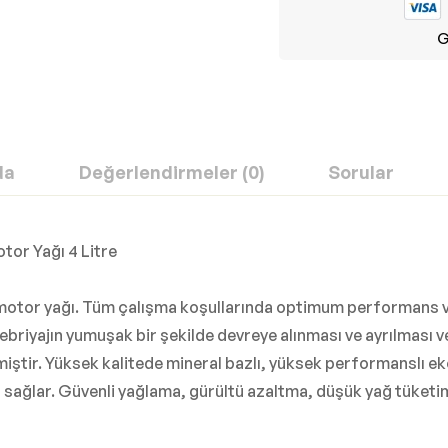
G
da
Değerlendirmeler (0)
Sorular
tor Yağı 4 Litre
 motor yağı. Tüm çalışma koşullarında optimum performans v
iyajın yumuşak bir şekilde devreye alınması ve ayrılması v
ilmiştir. Yüksek kalitede mineral bazlı, yüksek performanslı 
ğlar. Güvenli yağlama, gürültü azaltma, düşük yağ tüketim