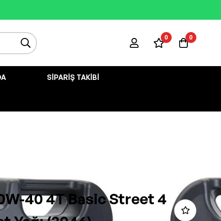
0
0
DA
SIPARIŞ TAKIBI
10W-40 4T Basic Street 4