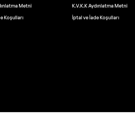
dınlatma Metni
K.V.K.K Aydınlatma Metni
de Koşulları
İptal ve İade Koşulları