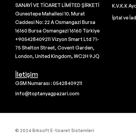
SANAYİ VE TİCARET LİMİTED ŞİRKETİ
K.V.K.K Ay
Gunestepe Mahallesi 10. Murat
İptal ve İa
Caddesi No: 22 A Osmangazi Bursa
16160 Bursa Osmangazi 16160 Türkiye
+905428409211 Vizyon Smart Ltd 71-
75 Shelton Street, Covent Garden,
London, United Kingdom, WC2H 9JQ
İletişim
GSM Numarası : 05428409211
info@toptanyagpazari.com
© 2024 Brksoft E-ticaret Sistemleri