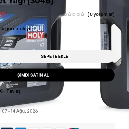
et Yağı (3046)
00
( 0 yorumlar)
nda görüntülüyor
SEPETE EKLE
ŞIMDI SATIN AL
Paylaş
07 - 14 Ağu, 2026