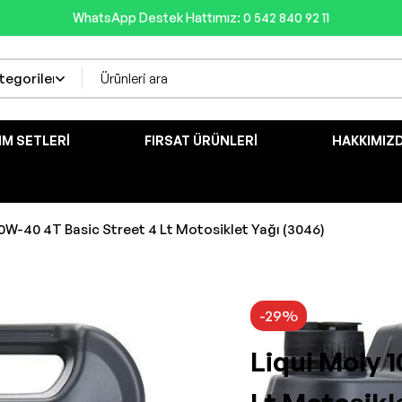
WhatsApp Destek Hattımız: 0 542 840 92 11
IM SETLERI
FIRSAT ÜRÜNLERI
HAKKIMIZ
10W-40 4T Basic Street 4 Lt Motosiklet Yağı (3046)
-29%
Liqui Moly 