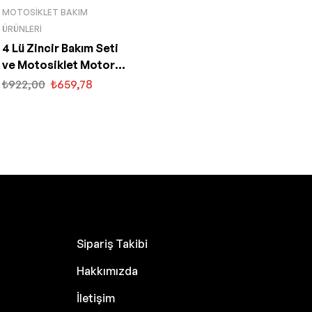
MOTOSIKLET BAKIM
ÜRÜNLERI
4 Lü Zincir Bakım Seti
ve Motosiklet Motor
Yağı
₺
922,00
₺
659,78
Sipariş Takibi
Hakkımızda
İletişim