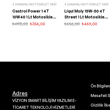
4 ZAMANLI MOTOSIKLET YAĞI
4 ZAMANLI MOTOSIKLET YAĞI
Castrol Power 1 4T
Liqui Moly 15W-50 4T
10W40 1 Lt Motosiklet
Street 1 Lt Motosiklet
Yağı
Motor Yağı (2555)
₺
498,00
₺
356,00
₺
656,00
₺
469,00
Ön Bilgil
Adres
Mesafeli S
VİZYON SMART BİLİŞİM YAZILIM E-
Gizlilik İlk
TİCARET TEKNOLOJİ HİZMETLERİ