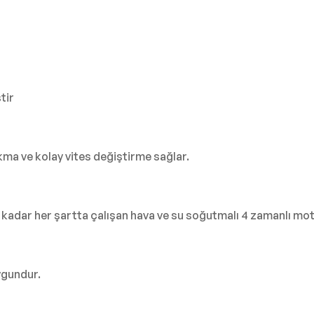
tir
a ve kolay vites değiştirme sağlar.
adar her şartta çalışan hava ve su soğutmalı 4 zamanlı motorl
ygundur.