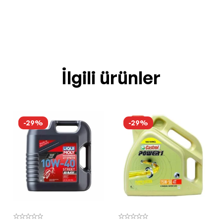
İlgili ürünler
-29%
-29%