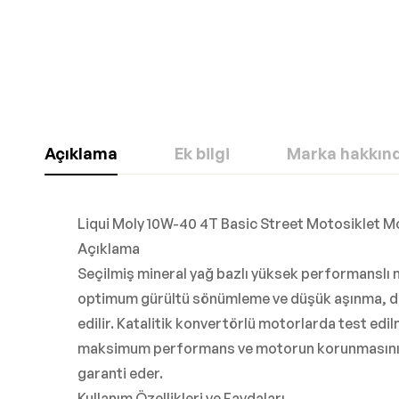
Açıklama
Ek bilgi
Marka hakkın
Liqui Moly 10W-40 4T Basic Street Motosiklet Mo
Açıklama
Seçilmiş mineral yağ bazlı yüksek performanslı
optimum gürültü sönümleme ve düşük aşınma, debr
edilir. Katalitik konvertörlü motorlarda test ed
maksimum performans ve motorun korunmasını sa
garanti eder.
Kullanım Özellikleri ve Faydaları