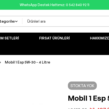
WhatsApp Destek Hattımız: 0 542 840 92 11
IM SETLERI
FIRSAT ÜRÜNLERI
HAKKIMIZ
Mobil 1 Esp 5W-30 - 4 Litre
STOKTA YOK
Mobil 1 Esp 