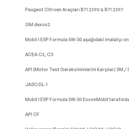
Peugeot Citroen Araçları B71 2290 & B71 2297
GM dexos2
Mobil 1 ESP Formula 5W-30 aşağıdaki imalatçı ona
ACEA C2, C3
API (Motor Test Gereksinimlerini Karşılar) SM /
JASO DL-1
Mobil 1 ESP Formula 5W-30 ExxonMobil tarafından 
API CF