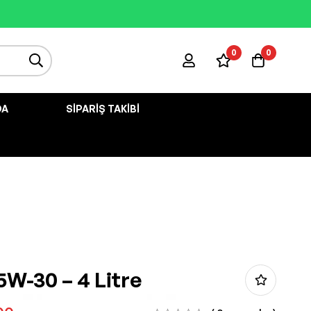
0
0
DA
SIPARIŞ TAKIBI
5W-30 – 4 Litre