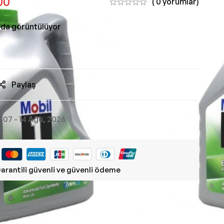
00
( 0 yorumlar)
nda görüntülüyor
Paylaş
07 - 14 Ağu, 2026
arantili güvenli ve güvenli ödeme