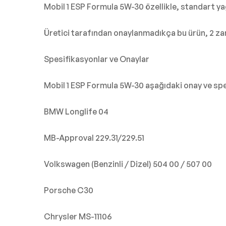
Mobil 1 ESP Formula 5W-30 özellikle, standart ya
Üretici tarafından onaylanmadıkça bu ürün, 2 za
Spesifikasyonlar ve Onaylar
Mobil 1 ESP Formula 5W-30 aşağıdaki onay ve spes
BMW Longlife 04
MB-Approval 229.31/229.51
Volkswagen (Benzinli / Dizel) 504 00 / 507 00
Porsche C30
Chrysler MS-11106