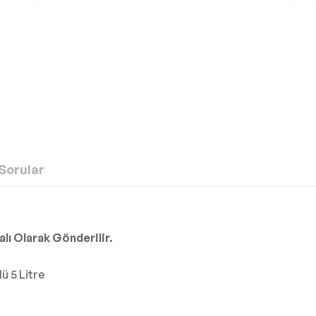
Sorular
lı Olarak Gönderilir.
ü 5 Litre