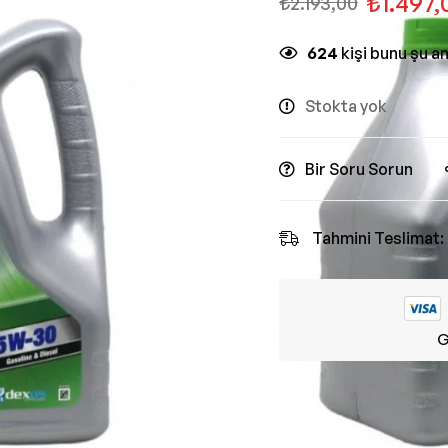
₺
1.497,
₺
2.193,00
624
kişi bunu şu a
Stokta yok
Bir Soru Sorun
Tahmini Teslimat:
G