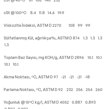
cSt @ 40ºC 61 106 146 232
cSt @ 100ºC 8.4 11.8 14.6 19.9
Viskozite İndeksi, ASTM D 2270 108 99 99
Sülfatlanmış Kül, ağırlıkça%, ASTM D 874 1.3 1.3 1.3
1.3
Toplam Baz Sayısı, mg KOH/g, ASTM D 2896 10.1 10.1
10.1 10.1
Akma Noktası, ºC, ASTM D 97 -21 -21 -21 -18
Parlama Noktası, ºC, ASTM D 92 232 256 254 260
Yoğunluk @ 15ºC kg/l, ASTM D 4052 0.887 0.893