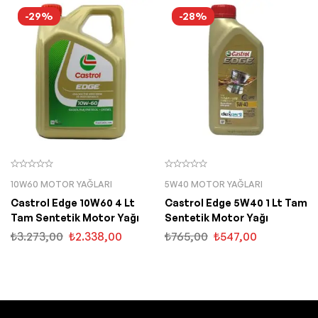
-29%
-28%
10W60 MOTOR YAĞLARI
5W40 MOTOR YAĞLARI
Castrol Edge 10W60 4 Lt
Castrol Edge 5W40 1 Lt Tam
Tam Sentetik Motor Yağı
Sentetik Motor Yağı
₺
3.273,00
₺
2.338,00
₺
765,00
₺
547,00