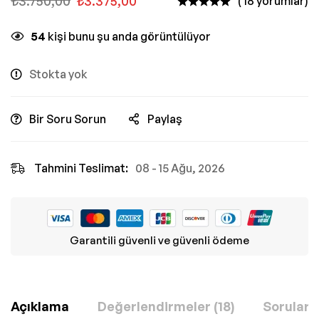
₺
3.750,00
₺
3.375,00
( 18 yorumlar)
54
kişi bunu şu anda görüntülüyor
Stokta yok
Bir Soru Sorun
Paylaş
Tahmini Teslimat:
08 - 15 Ağu, 2026
Garantili güvenli ve güvenli ödeme
Açıklama
Değerlendirmeler (18)
Sorular