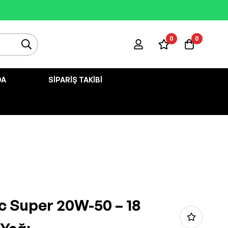
0
0
DA
SIPARIŞ TAKIBI
c Super 20W-50 – 18