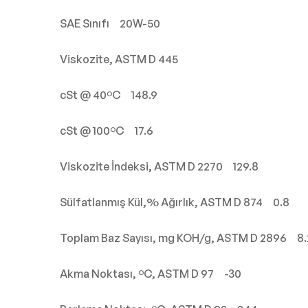
SAE Sınıfı 20W-50
Viskozite, ASTM D 445
cSt @ 40ºC 148.9
cSt @ 100ºC 17.6
Viskozite İndeksi, ASTM D 2270 129.8
Sülfatlanmış Kül,% Ağırlık, ASTM D 874 0.8
Toplam Baz Sayısı, mg KOH/g, ASTM D 2896 8.
Akma Noktası, ºC, ASTM D 97 -30