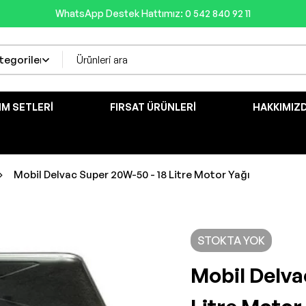
WhatsApp Destek Hattımız: 0 542 840 92 11
IM SETLERI
FIRSAT ÜRÜNLERI
HAKKIMIZ
Mobil Delvac Super 20W-50 - 18 Litre Motor Yağı
STOKTA YOK
Mobil Delva