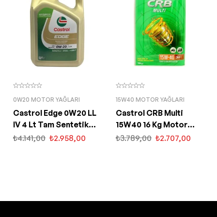
0W20 MOTOR YAĞLARI
15W40 MOTOR YAĞLARI
Castrol Edge 0W20 LL
Castrol CRB Multi
IV 4 Lt Tam Sentetik
15W40 16 Kg Motor
Partiküllü Motor Yağı
Yağı
₺
4.141,00
₺
2.958,00
₺
3.789,00
₺
2.707,00