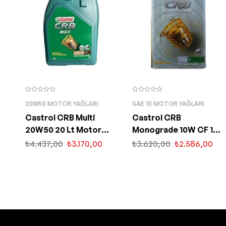
20W50 MOTOR YAĞLARI
SAE 10 MOTOR YAĞLARI
Castrol CRB Multi
Castrol CRB
20W50 20 Lt Motor
Monograde 10W CF 15
Yağı
Kg Motor Yağı
₺
4.437,00
₺
3.170,00
₺
3.620,00
₺
2.586,00