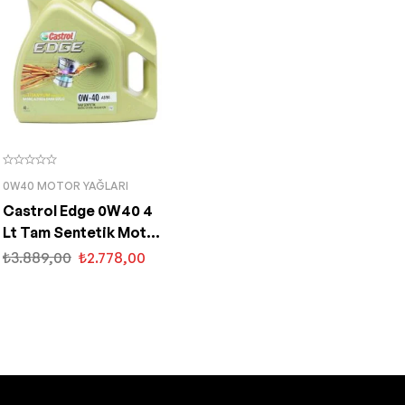
0W40 MOTOR YAĞLARI
Castrol Edge 0W40 4
Lt Tam Sentetik Motor
Yağı
₺
3.889,00
₺
2.778,00