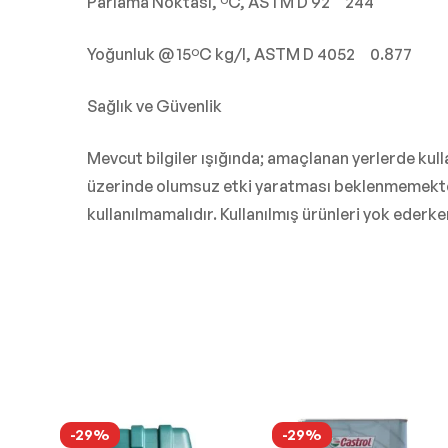
Parlama Noktası, ºC, ASTM D 92 244
Yoğunluk @ 15ºC kg/l, ASTM D 4052 0.877
Sağlık ve Güvenlik
Mevcut bilgiler ışığında; amaçlanan yerlerde kul
üzerinde olumsuz etki yaratması beklenmemektedir
kullanılmamalıdır. Kullanılmış ürünleri yok eder
-29%
-29%