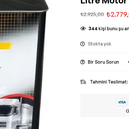
Litre Motor
₺
2.779
₺
2.925,00
344
kişi bunu şu a
Stokta yok
Bir Soru Sorun
Tahmini Teslimat:
G