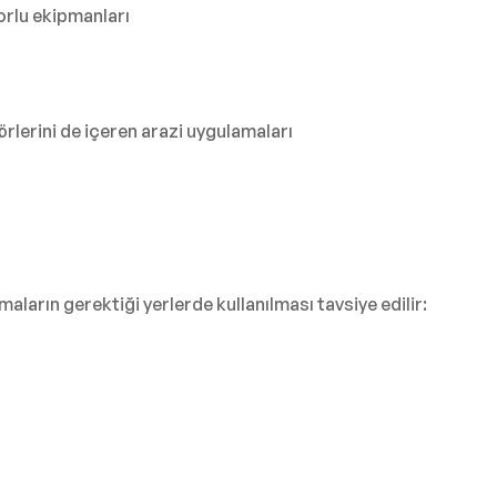
orlu ekipmanları
örlerini de içeren arazi uygulamaları
aların gerektiği yerlerde kullanılması tavsiye edilir: