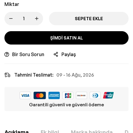
Miktar
SEPETE EKLE
ŞIMDI SATIN AL
Bir Soru Sorun
Paylaş
Tahmini Teslimat:
09 - 16 Ağu, 2026
Garantili güvenli ve güvenli ödeme
Açıklama
Ek bilgi
Marka hakkında
Değ