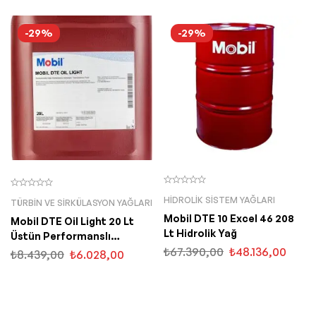
-29%
-29%
HIDROLIK SISTEM YAĞLARI
TÜRBIN VE SIRKÜLASYON YAĞLARI
Mobil DTE 10 Excel 46 208
Mobil DTE Oil Light 20 Lt
Lt Hidrolik Yağ
Üstün Performanslı
Sirkülasyon Yağı
₺
67.390,00
₺
48.136,00
₺
8.439,00
₺
6.028,00