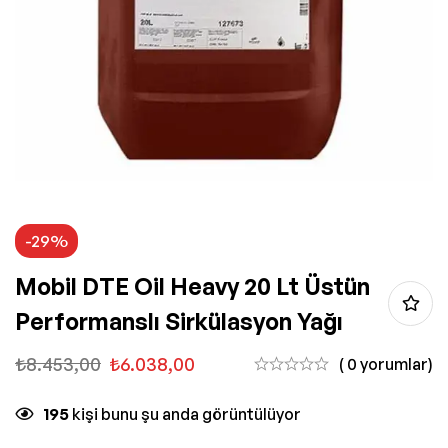
-29%
Mobil DTE Oil Heavy 20 Lt Üstün
Performanslı Sirkülasyon Yağı
₺
8.453,00
₺
6.038,00
( 0 yorumlar)
195
kişi bunu şu anda görüntülüyor