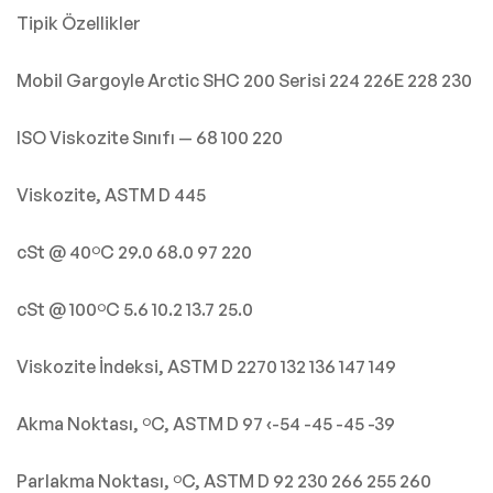
Tipik Özellikler
Mobil Gargoyle Arctic SHC 200 Serisi 224 226E 228 230
ISO Viskozite Sınıfı — 68 100 220
Viskozite, ASTM D 445
cSt @ 40ºC 29.0 68.0 97 220
cSt @ 100ºC 5.6 10.2 13.7 25.0
Viskozite İndeksi, ASTM D 2270 132 136 147 149
Akma Noktası, ºC, ASTM D 97 ‹-54 -45 -45 -39
Parlakma Noktası, ºC, ASTM D 92 230 266 255 260