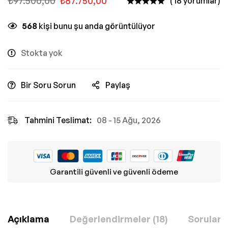
₺
97.500,00
₺
87.750,00
( 18 yorumlar)
568
kişi bunu şu anda görüntülüyor
Stokta yok
Bir Soru Sorun
Paylaş
Tahmini Teslimat:
08 - 15 Ağu, 2026
Garantili güvenli ve güvenli ödeme
Açıklama
Değerlendirmeler (18)
Sorular