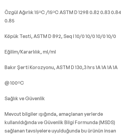
Özgül Ağırlık 15ºC /15ºC ASTM D 1298 0.82 0.83 0.84
0.85
Köpük Testi, ASTM D 892, Seq I 10/0 10/0 10/0 10/0
Eğilim/Kararlılık, ml/ml
Bakır Şerti Korozyonu, ASTM D 130,3 hrs 1A 1A 1A 1A
@ 100ºC
Sağlık ve Güvenlik
Mevcut bilgiler ışığında, amaçlanan yerlerde
kullanıldığında ve Güvenlik Bilgi Formunda (MSDS)
sağlanan tavsiyelere uyulduğunda bu ürünün insan