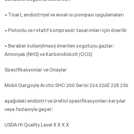
• Ticari, endüstriyel ve evsel ısı pompası uygulamaları
• Pistonlu ve rotatif kompresör tasarımları için önerilir
• Beraber kullanýlmasý önerilen sogutucu gazlar:
Amonyak (NH3) ve Karbondioksit (CO2)
Spesifikasyonlar ve Onaylar
Mobil Gargoyle Arctic SHC 200 Serisi 224 226E 228 230
aşağıdaki endüstri ve üretici spesifikasyonları karşılar
veya fazlasıyla geçer:
USDA H1 Quality Level X X X X