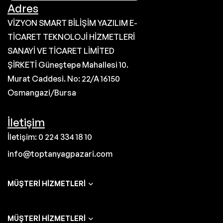
Adres
VİZYON SMART BİLİŞİM YAZILIM E-
TİCARET TEKNOLOJİ HİZMETLERİ
SANAYİ VE TİCARET LİMİTED
ŞİRKETİ Güneştepe Mahallesi 10.
Murat Caddesi. No: 22/A 16150
Osmangazi/Bursa
İletişim
İletişim: 0 224 334 18 10
info@toptanyagpazari.com
MÜŞTERI HIZMETLERI
MÜŞTERI HIZMETLERI