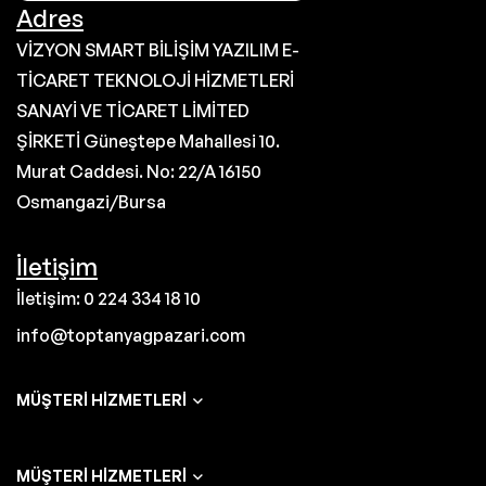
Adres
VİZYON SMART BİLİŞİM YAZILIM E-
TİCARET TEKNOLOJİ HİZMETLERİ
SANAYİ VE TİCARET LİMİTED
ŞİRKETİ Güneştepe Mahallesi 10.
Murat Caddesi. No: 22/A 16150
Osmangazi/Bursa
İletişim
İletişim: 0 224 334 18 10
info@toptanyagpazari.com
MÜŞTERI HIZMETLERI
MÜŞTERI HIZMETLERI