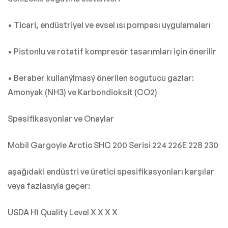
• Ticari, endüstriyel ve evsel ısı pompası uygulamaları
• Pistonlu ve rotatif kompresör tasarımları için önerilir
• Beraber kullanýlmasý önerilen sogutucu gazlar:
Amonyak (NH3) ve Karbondioksit (CO2)
Spesifikasyonlar ve Onaylar
Mobil Gargoyle Arctic SHC 200 Serisi 224 226E 228 230
aşağıdaki endüstri ve üretici spesifikasyonları karşılar
veya fazlasıyla geçer:
USDA H1 Quality Level X X X X