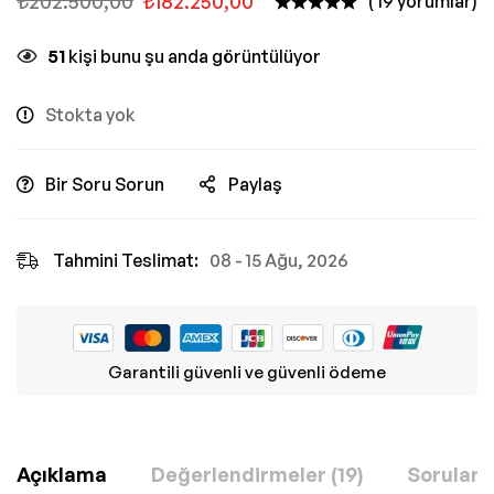
₺
202.500,00
₺
182.250,00
( 19 yorumlar)
51
kişi bunu şu anda görüntülüyor
Stokta yok
Bir Soru Sorun
Paylaş
Tahmini Teslimat:
08 - 15 Ağu, 2026
Garantili güvenli ve güvenli ödeme
Açıklama
Değerlendirmeler (19)
Sorular