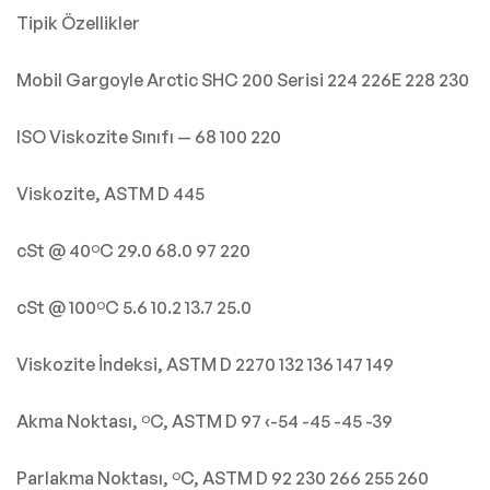
Tipik Özellikler
Mobil Gargoyle Arctic SHC 200 Serisi 224 226E 228 230
ISO Viskozite Sınıfı — 68 100 220
Viskozite, ASTM D 445
cSt @ 40ºC 29.0 68.0 97 220
cSt @ 100ºC 5.6 10.2 13.7 25.0
Viskozite İndeksi, ASTM D 2270 132 136 147 149
Akma Noktası, ºC, ASTM D 97 ‹-54 -45 -45 -39
Parlakma Noktası, ºC, ASTM D 92 230 266 255 260