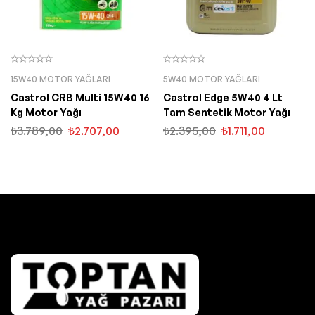
15W40 MOTOR YAĞLARI
5W40 MOTOR YAĞLARI
Castrol CRB Multi 15W40 16
Castrol Edge 5W40 4 Lt
Kg Motor Yağı
Tam Sentetik Motor Yağı
₺
3.789,00
₺
2.707,00
₺
2.395,00
₺
1.711,00