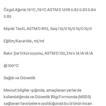
Özgül Ağırlık 15ºC /15ºC ASTM D 1298 0.82 0.83 0.84
0.85
Köpük Testi, ASTM D 892, Seq I 10/0 10/0 10/0 10/0
Eğilim/Kararlılık, ml/ml
Bakır Şerti Korozyonu, ASTM D 130,3 hrs 1A 1A 1A 1A
@ 100ºC
Sağlık ve Güvenlik
Mevcut bilgiler ışığında, amaçlanan yerlerde
kullanıldığında ve Güvenlik Bilgi Formunda (MSDS)
sağlanan tavsiyelere uyulduğunda bu ürünün insan