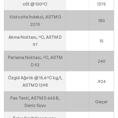
cSt @ 100ºC
1375
Viskozite İndeksi, ASTM D
180
2270
Akma Noktası, ºC, ASTM D
15
97
Parlama Noktası, ºC, ASTM
240
D 92
Özgül Ağırlık @ 15.6ºC kg/l,
.924
ASTM D 1298
Pas Testi, ASTM D 665 B,
Geçer
Deniz Suyu