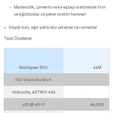
Madencilik, çimento ve kireçtaşı üretiminde fırın
ve öğütücüler ve şeker üretim tesisleri
Düşük hızlı, ağır yüklü düz yataklar ve rulmanlar
Tipik Özellikler
Mobilgear SHC
46M
ISO Viskozite Sınıfı
Vsikozite, ASTM D 445
cSt @ 40ºC
46,000