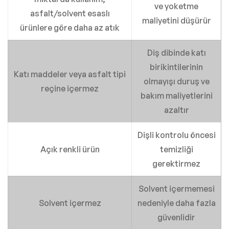
ve yoketme
asfalt/solvent esaslı
maliyetini düşürür
ürünlere göre daha az atık
Diş dibinde katı
birikintilerinin
Katı maddeler veya asfalt tipi
olmayışı duruş ve
reçine içermez
bakım maliyetlerini
azaltır
Dişli kontrolu öncesi
Açık renkli ürün
temizliği
gerektirmez
Solvent içermemesi
Solvent içermez
nedeniyle daha fazla
güvenlidir