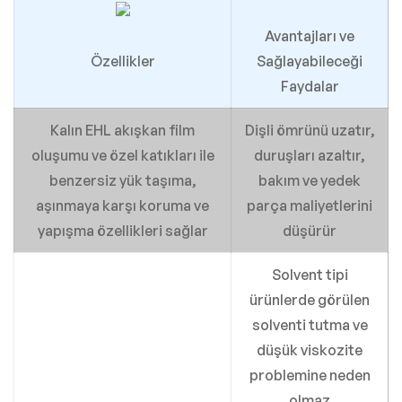
Avantajları ve
Özellikler
Sağlayabileceği
Faydalar
Kalın EHL akışkan film
Dişli ömrünü uzatır,
oluşumu ve özel katıkları ile
duruşları azaltır,
benzersiz yük taşıma,
bakım ve yedek
aşınmaya karşı koruma ve
parça maliyetlerini
yapışma özellikleri sağlar
düşürür
Solvent tipi
ürünlerde görülen
solventi tutma ve
düşük viskozite
problemine neden
olmaz