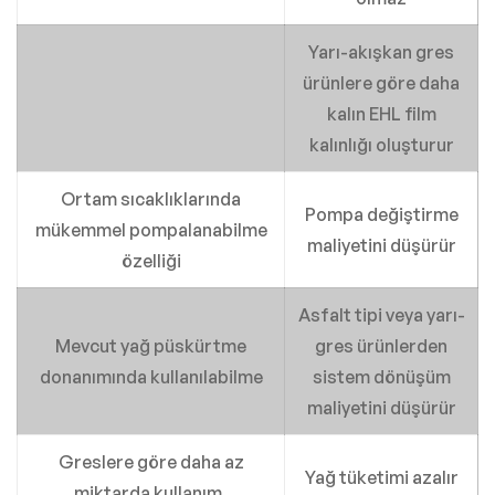
Yarı-akışkan gres
ürünlere göre daha
kalın EHL film
kalınlığı oluşturur
Ortam sıcaklıklarında
Pompa değiştirme
mükemmel pompalanabilme
maliyetini düşürür
özelliği
Asfalt tipi veya yarı-
Mevcut yağ püskürtme
gres ürünlerden
donanımında kullanılabilme
sistem dönüşüm
maliyetini düşürür
Greslere göre daha az
Yağ tüketimi azalır
miktarda kullanım,