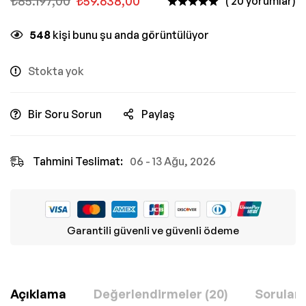
₺
85.197,00
₺
59.638,00
( 20 yorumlar)
548
kişi bunu şu anda görüntülüyor
Stokta yok
Bir Soru Sorun
Paylaş
Tahmini Teslimat:
06 - 13 Ağu, 2026
Garantili güvenli ve güvenli ödeme
Açıklama
Değerlendirmeler (20)
Sorular