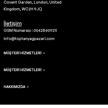
Covent Garden, London, United
Kingdom, WC2H 9JQ
İletişim
GSM Numarası : 05428409211
info@toptanyagpazari.com
MÜŞTERI HIZMETLERI
MÜŞTERI HIZMETLERI
HAKKIMIZDA