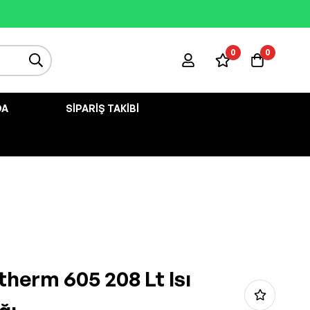
0
0
DA
SIPARIŞ TAKIBI
therm 605 208 Lt Isı