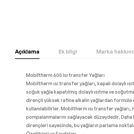
Açıklama
Ek bilgi
Marka hakkın
Mobiltherm 605 Isı transfer Yağları
Mobiltherm ısı transfer yağları, kapalı dolaylı ı
soğuk yağla kapatılmış dolaylı ısıtma ve soğutma 
dirençli yüksek rafine alkalin yağlardan formüle e
kullanılabilirler. Mobiltherm ısı transfer yağları,
pompalanmalarını sağlayacak düzeydedir. Daha hızlı 
dirençleri sayesinde, bu yağların parlama noktal
Özellikleri ve Faydaları