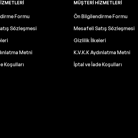
IZMETLERI
MÜŞTERI HIZMETLERI
endirme Formu
Ön Bilgilendirme Formu
atış Sözleşmesi
Mesafeli Satış Sözleşmesi
eleri
Gizlilik İlkeleri
dınlatma Metni
K.V.K.K Aydınlatma Metni
de Koşulları
İptal ve İade Koşulları