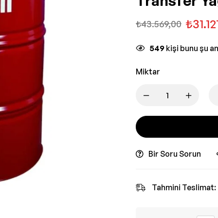
Transfer Ya
₺
31.12
₺
43.569,00
549
kişi bunu şu a
Miktar
Bir Soru Sorun
Tahmini Teslimat: