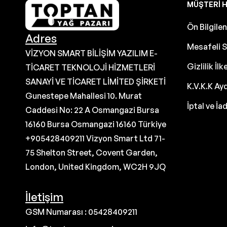
MÜŞTERI H
Ön Bilgil
Adres
Mesafeli S
VİZYON SMART BİLİŞİM YAZILIM E-
Gizlilik İlk
TİCARET TEKNOLOJİ HİZMETLERİ
SANAYİ VE TİCARET LİMİTED ŞİRKETİ
K.V.K.K Ay
Gunestepe Mahallesi 10. Murat
İptal ve İa
Caddesi No: 22 A Osmangazi Bursa
16160 Bursa Osmangazi 16160 Türkiye
+905428409211 Vizyon Smart Ltd 71-
75 Shelton Street, Covent Garden,
London, United Kingdom, WC2H 9JQ
İletişim
GSM Numarası : 05428409211