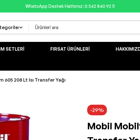
WhatsApp Destek Hattımız: 0 542 840 92 11
IM SETLERI
FIRSAT ÜRÜNLERI
HAKKIMIZ
 605 208 Lt Isı Transfer Yağı
-29%
Mobil Mobil