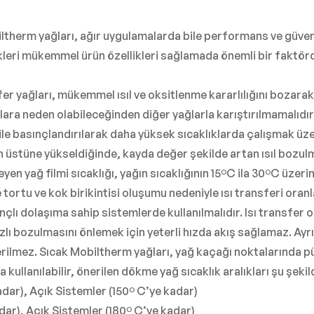
ltherm yağları, ağır uygulamalarda bile performans ve güven
kleri mükemmel ürün özellikleri sağlamada önemli bir faktör
fer yağları, mükemmel ısıl ve oksitlenme kararlılığını bozarak
lara neden olabileceğinden diğer yağlarla karıştırılmamalıdır
z ile basınçlandırılarak daha yüksek sıcaklıklarda çalışmak üze
n üstüne yükseldiğinde, kayda değer şekilde artan ısıl bozulma 
n yağ filmi sıcaklığı, yağın sıcaklığının 15ºC ila 30ºC üzerin
tortu ve kok birikintisi oluşumu nedeniyle ısı transferi oranl
nçlı dolaşıma sahip sistemlerde kullanılmalıdır. Isı transfer 
 hızlı bozulmasını önlemek için yeterli hızda akış sağlamaz. A
erilmez. Sıcak Mobiltherm yağları, yağ kaçağı noktalarında pü
kullanılabilir, önerilen dökme yağ sıcaklık aralıkları şu şekil
dar), Açık Sistemler (150º C’ye kadar)
dar), Açık Sistemler (180º C’ye kadar)