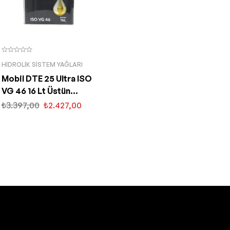
HIDROLIK SISTEM YAĞLARI
Mobil DTE 25 Ultra ISO
VG 46 16 Lt Üstün
Performanslı Hidrolik
₺
3.397,00
₺
2.427,00
Yağ