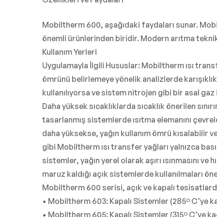
Mobiltherm 600, aşağıdaki faydaları sunar. Mobi
önemli ürünlerinden biridir. Modern arıtma tekni
Kullanım Yerleri
Uygulamayla İlgili Hususlar: Mobiltherm ısı trans
ömrünü belirlemeye yönelik analizlerde karışıklık
kullanılıyorsa ve sistem nitrojen gibi bir asal ga
Daha yüksek sıcaklıklarda sıcaklık önerilen sınırı
tasarlanmış sistemlerde ısıtma elemanını çevreleye
daha yüksekse, yağın kullanım ömrü kısalabilir ve 
gibi Mobiltherm ısı transfer yağları yalnızca bası
sistemler, yağın yerel olarak aşırı ısınmasını ve
maruz kaldığı açık sistemlerde kullanılmaları ön
Mobiltherm 600 serisi, açık ve kapalı tesisatlarda 
• Mobiltherm 603: Kapalı Sistemler (285º C’ye ka
• Mobiltherm 605: Kapalı Sistemler (315º C’ye ka