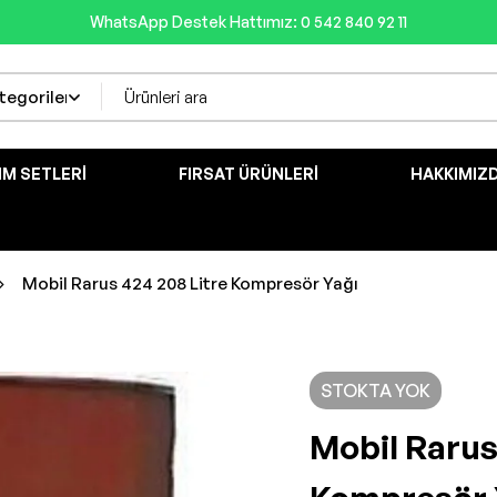
WhatsApp Destek Hattımız: 0 542 840 92 11
IM SETLERI
FIRSAT ÜRÜNLERI
HAKKIMIZ
Mobil Rarus 424 208 Litre Kompresör Yağı
STOKTA YOK
Mobil Rarus