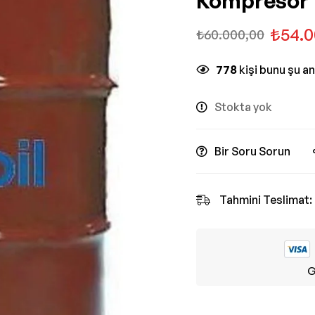
Kompresör 
₺
54.0
₺
60.000,00
778
kişi bunu şu a
Stokta yok
Bir Soru Sorun
Tahmini Teslimat:
G