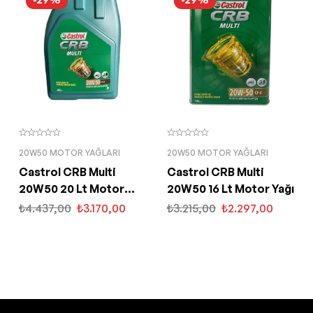
20W50 MOTOR YAĞLARI
20W50 MOTOR YAĞLARI
Castrol CRB Multi
Castrol CRB Multi
20W50 20 Lt Motor
20W50 16 Lt Motor Yağı
Yağı
₺
4.437,00
₺
3.170,00
₺
3.215,00
₺
2.297,00