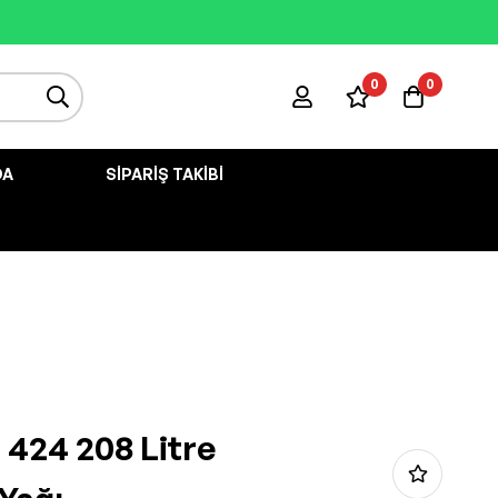
0
0
DA
SIPARIŞ TAKIBI
 424 208 Litre