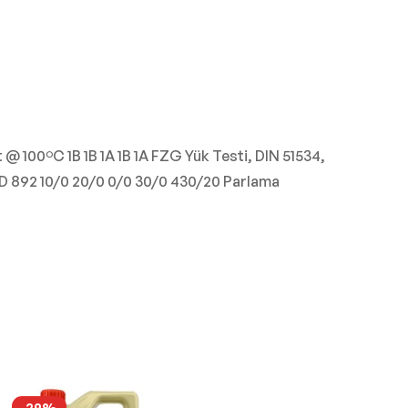
 @ 100ºC 1B 1B 1A 1B 1A FZG Yük Testi, DIN 51534,
 D 892 10/0 20/0 0/0 30/0 430/20 Parlama
-29%