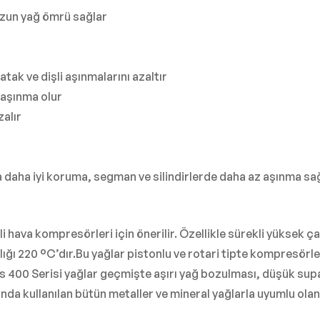
uzun yağ ömrü sağlar
tak ve dişli aşınmalarını azaltır
taşınma olur
zalır
 daha iyi koruma, segman ve silindirlerde daha az aşınma sa
hava kompresörleri için önerilir. Özellikle sürekli yüksek çal
ı 220 °C’dır.Bu yağlar pistonlu ve rotari tipte kompresörlerd
s 400 Serisi yağlar geçmişte aşırı yağ bozulması, düşük su
tında kullanılan bütün metaller ve mineral yağlarla uyumlu ol