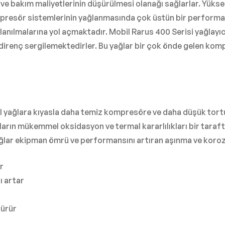
 bakım maliyetlerinin düşürülmesi olanağı sağlarlar. Yükse
kompresör sistemlerinin yağlanmasında çok üstün bir perfor
llanılmalarına yol açmaktadır. Mobil Rarus 400 Serisi yağlayı
irenç sergilemektedirler. Bu yağlar bir çok önde gelen komp
al yağlara kıyasla daha temiz kompresöre ve daha düşük tort
nların mükemmel oksidasyon ve termal kararlılıkları bir tar
ağlar ekipman ömrü ve performansını artıran aşınma ve koro
r
 artar
şürür