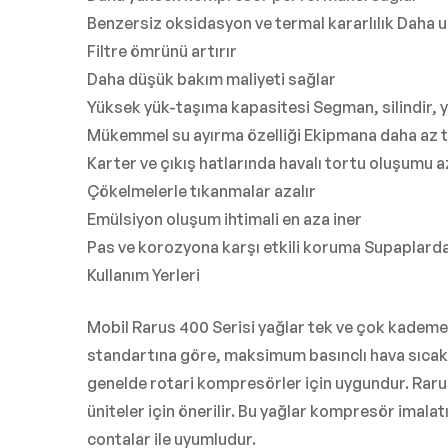
Benzersiz oksidasyon ve termal kararlılık Daha 
Filtre ömrünü artırır
Daha düşük bakım maliyeti sağlar
Yüksek yük-taşıma kapasitesi Segman, silindir, ya
Mükemmel su ayırma özelliği Ekipmana daha az 
Karter ve çıkış hatlarında havalı tortu oluşumu a
Çökelmelerle tıkanmalar azalır
Emülsiyon oluşum ihtimali en aza iner
Pas ve korozyona karşı etkili koruma Supaplarda
Kullanım Yerleri
Mobil Rarus 400 Serisi yağlar tek ve çok kademeli 
standartına göre, maksimum basınclı hava sıcaklığ
genelde rotari kompresörler için uygundur. Raru
üniteler için önerilir. Bu yağlar kompresör imala
contalar ile uyumludur.