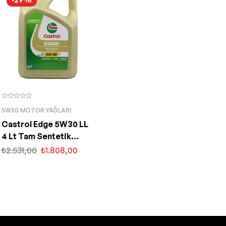
5W30 MOTOR YAĞLARI
Castrol Edge 5W30 LL
4 Lt Tam Sentetik
Partiküllü Motor Yağı
₺
2.531,00
₺
1.808,00