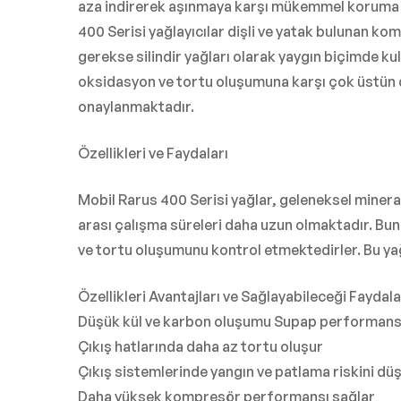
aza indirerek aşınmaya karşı mükemmel koruma ve
400 Serisi yağlayıcılar dişli ve yatak bulunan 
gerekse silindir yağları olarak yaygın biçimde ku
oksidasyon ve tortu oluşumuna karşı çok üstün d
onaylanmaktadır.
Özellikleri ve Faydaları
Mobil Rarus 400 Serisi yağlar, geleneksel miner
arası çalışma süreleri daha uzun olmaktadır. Bu
ve tortu oluşumunu kontrol etmektedirler. Bu y
Özellikleri Avantajları ve Sağlayabileceği Faydala
Düşük kül ve karbon oluşumu Supap performansı
Çıkış hatlarında daha az tortu oluşur
Çıkış sistemlerinde yangın ve patlama riskini dü
Daha yüksek kompresör performansı sağlar