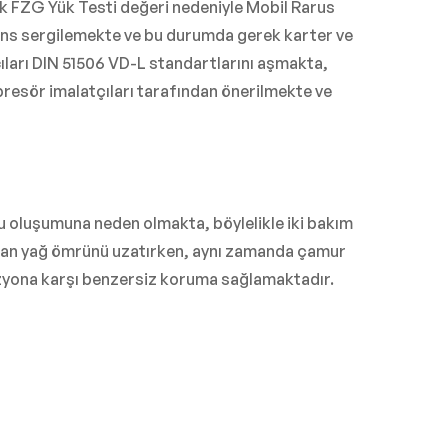
k FZG Yük Testi değeri nedeniyle Mobil Rarus
mans sergilemekte ve bu durumda gerek karter ve
cıları DIN 51506 VD-L standartlarını aşmakta,
resör imalatçıları tarafından önerilmekte ve
u oluşumuna neden olmakta, böylelikle iki bakım
aftan yağ ömrünü uzatırken, aynı zamanda çamur
zyona karşı benzersiz koruma sağlamaktadır.