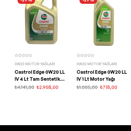
0W20 MOTOR YAĞLARI
0W20 MOTOR YAĞLARI
Castrol Edge 0W20 LL
Castrol Edge 0W20 LL
IV 4 Lt Tam Sentetik
IV 1 Lt Motor Yağı
Partiküllü Motor Yağı
₺
4.141,00
₺
2.958,00
₺
1.005,00
₺
718,00