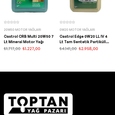
20W50 MOTOR YAĞLARI
0W20 MOTOR YAĞLARI
Castrol CRB Multi 20W50 7
Castrol Edge 0W20 LL IV 4
Lt Mineral Motor Yağı
Lt Tam Sentetik Partiküllü
Motor Yağı
₺
1.717,00
₺
1.227,00
₺
4.141,00
₺
2.958,00