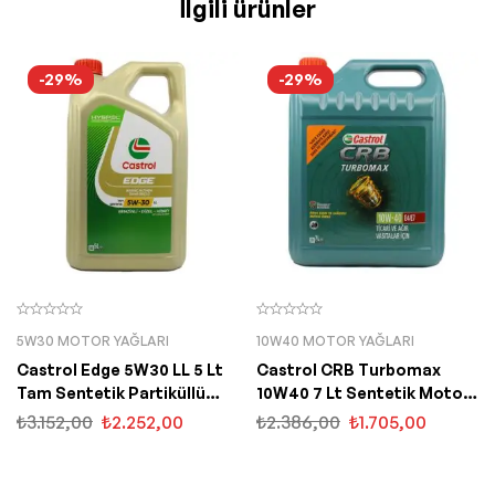
İlgili ürünler
-29%
-29%
5W30 MOTOR YAĞLARI
10W40 MOTOR YAĞLARI
Castrol Edge 5W30 LL 5 Lt
Castrol CRB Turbomax
Tam Sentetik Partiküllü
10W40 7 Lt Sentetik Motor
Motor Yağı
Yağı
₺
3.152,00
₺
2.252,00
₺
2.386,00
₺
1.705,00