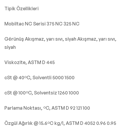
Tipik Özellikleri
Mobiltac NC Serisi 375 NC 325 NC
Görünüş Akışmaz, yarı sıvı, siyah Akışmaz, yarı sıvı,
siyah
Viskozite, ASTM D 445
cSt @ 40ºC, Solventli 5000 1500
cSt @ 100ºC, Solventsiz 1260 1000
Parlama Noktası, ºC, ASTM D 92 121 100
Özgül Ağırlık @ 15.6ºC kg/l, ASTM D 4052 0.96 0.95