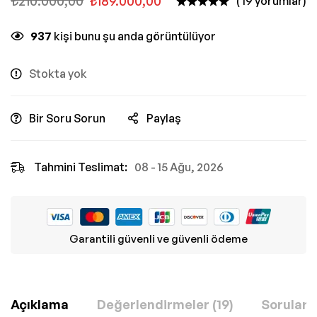
₺
210.000,00
₺
189.000,00
( 19 yorumlar)
937
kişi bunu şu anda görüntülüyor
Stokta yok
Bir Soru Sorun
Paylaş
Tahmini Teslimat:
08 - 15 Ağu, 2026
Garantili güvenli ve güvenli ödeme
Açıklama
Değerlendirmeler (19)
Sorular