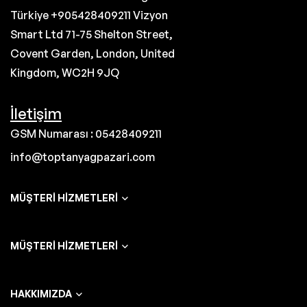
Türkiye +905428409211 Vizyon
Smart Ltd 71-75 Shelton Street,
Covent Garden, London, United
Kingdom, WC2H 9JQ
İletişim
GSM Numarası : 05428409211
info@toptanyagpazari.com
MÜŞTERI HIZMETLERI
MÜŞTERI HIZMETLERI
HAKKIMIZDA