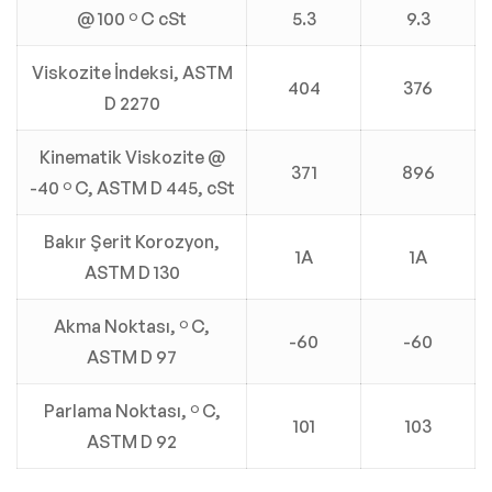
@ 100 º C cSt
5.3
9.3
Viskozite İndeksi, ASTM
404
376
D 2270
Kinematik Viskozite @
371
896
-40 º C, ASTM D 445, cSt
Bakır Şerit Korozyon,
1A
1A
ASTM D 130
Akma Noktası, º C,
-60
-60
ASTM D 97
Parlama Noktası, º C,
101
103
ASTM D 92