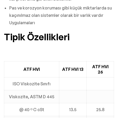
Pas ve korozyon koruması gibi küçük miktarlarda su
kaçınılmaz olan sistemler olarak bir varlık vardır
Uygulamaları
Tipik Özellikleri
ATF HVI
ATF HVI
ATF HVI 13
26
ISO Viskozite Sınıfı
Viskozite, ASTM D 445
@ 40 º C cSt
13.5
25.8