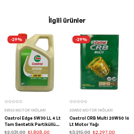
İlgili ürünler
-29%
-29%
5W30 MOTOR YAĞLARI
20W50 MOTOR YAĞLARI
Castrol Edge 5W30 LL 4 Lt
Castrol CRB Multi 20W50 16
Tam Sentetik Partiküllü
Lt Motor Yağı
Motor Yağı
₺
2.531,00
₺
1.808,00
₺
3.215,00
₺
2.297,00