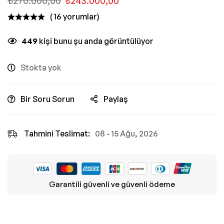
₺
270.000,00
₺
243.000,00
( 16 yorumlar)
449
kişi bunu şu anda görüntülüyor
Stokta yok
Bir Soru Sorun
Paylaş
Tahmini Teslimat:
08 - 15 Ağu, 2026
Garantili güvenli ve güvenli ödeme