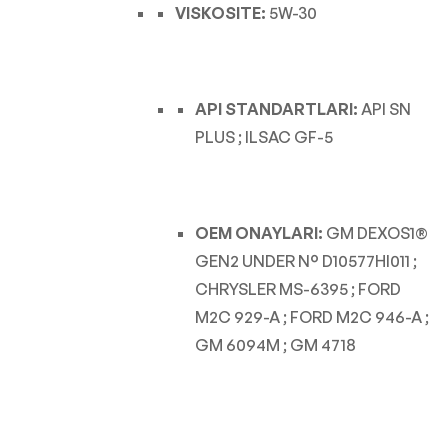
VISKOSITE:
5W-30
API STANDARTLARI:
API SN
PLUS ; ILSAC GF-5
OEM ONAYLARI:
GM DEXOS1®
GEN2 UNDER N° D10577HI011 ;
CHRYSLER MS-6395 ; FORD
M2C 929-A ; FORD M2C 946-A ;
GM 6094M ; GM 4718