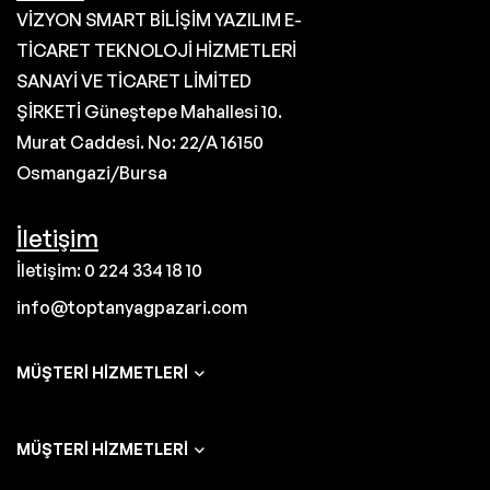
VİZYON SMART BİLİŞİM YAZILIM E-
TİCARET TEKNOLOJİ HİZMETLERİ
SANAYİ VE TİCARET LİMİTED
ŞİRKETİ Güneştepe Mahallesi 10.
Murat Caddesi. No: 22/A 16150
Osmangazi/Bursa
İletişim
İletişim: 0 224 334 18 10
info@toptanyagpazari.com
MÜŞTERI HIZMETLERI
MÜŞTERI HIZMETLERI