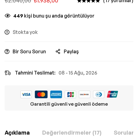
₺
2.040,00
₺
1.938,00
( 17 yorumlar)
449
kişi bunu şu anda görüntülüyor
Stokta yok
Bir Soru Sorun
Paylaş
Tahmini Teslimat:
08 - 15 Ağu, 2026
Garantili güvenli ve güvenli ödeme
Açıklama
Değerlendirmeler (17)
Sorular