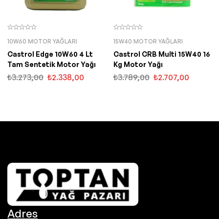
10W60 MOTOR YAĞLARI
15W40 MOTOR YAĞLARI
Castrol Edge 10W60 4 Lt
Castrol CRB Multi 15W40 16
Tam Sentetik Motor Yağı
Kg Motor Yağı
₺
3.273,00
₺
2.338,00
₺
3.789,00
₺
2.707,00
Adres