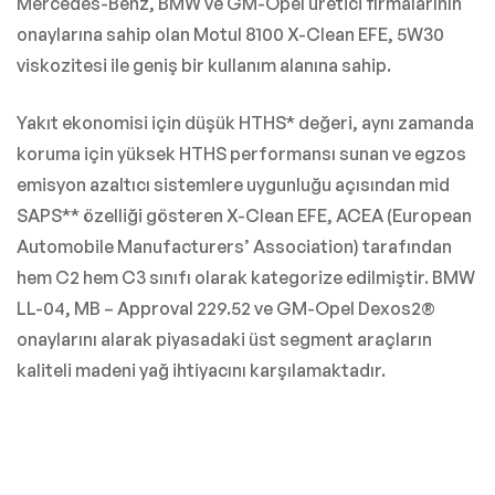
Mercedes-Benz, BMW ve GM-Opel üretici firmalarının
onaylarına sahip olan Motul 8100 X-Clean EFE, 5W30
viskozitesi ile geniş bir kullanım alanına sahip.
Yakıt ekonomisi için düşük HTHS* değeri, aynı zamanda
koruma için yüksek HTHS performansı sunan ve egzos
emisyon azaltıcı sistemlere uygunluğu açısından mid
SAPS** özelliği gösteren X-Clean EFE, ACEA (European
Automobile Manufacturers’ Association) tarafından
hem C2 hem C3 sınıfı olarak kategorize edilmiştir. BMW
LL-04, MB – Approval 229.52 ve GM-Opel Dexos2®
onaylarını alarak piyasadaki üst segment araçların
kaliteli madeni yağ ihtiyacını karşılamaktadır.