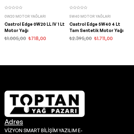
0W20 MOTOR YAĞLARI
5W40 MOTOR YAĞLARI
Castrol Edge 0W20 LL IV 1 Lt
Castrol Edge 5W40 4 Lt
Motor Yağı
Tam Sentetik Motor Yağı
₺
1.005,00
₺
718,00
₺
2.395,00
₺
1.711,00
Adres
VİZYON SMART BİLİŞİM YAZILIM E-