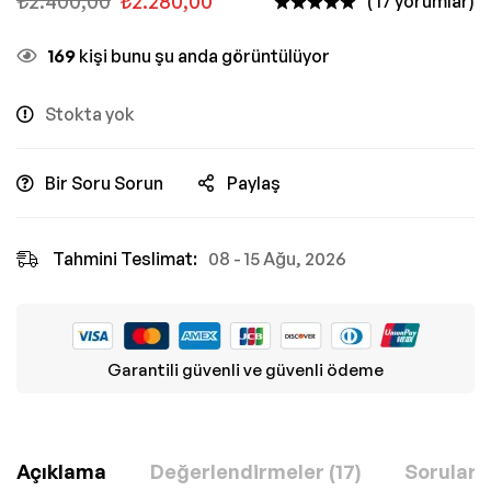
₺
2.400,00
₺
2.280,00
( 17 yorumlar)
169
kişi bunu şu anda görüntülüyor
Stokta yok
Bir Soru Sorun
Paylaş
Tahmini Teslimat:
08 - 15 Ağu, 2026
Garantili güvenli ve güvenli ödeme
Açıklama
Değerlendirmeler (17)
Sorular