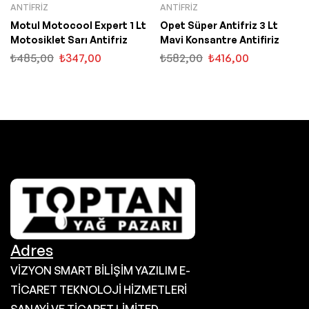
ANTIFRIZ
ANTIFRIZ
Motul Motocool Expert 1 Lt
Opet Süper Antifriz 3 Lt
Motosiklet Sarı Antifriz
Mavi Konsantre Antifiriz
₺
485,00
₺
347,00
₺
582,00
₺
416,00
Adres
VİZYON SMART BİLİŞİM YAZILIM E-
TİCARET TEKNOLOJİ HİZMETLERİ