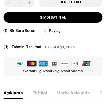
SEPETE EKLE
ŞIMDI SATIN AL
Bir Soru Sorun
Paylaş
Tahmini Teslimat:
07 - 14 Ağu, 2026
Garantili güvenli ve güvenli ödeme
Açıklama
Ek bilgi
Marka hakkında
Değ