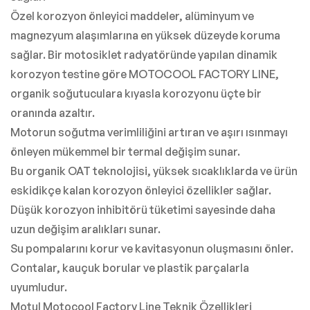
Özel korozyon önleyici maddeler, alüminyum ve
magnezyum alaşımlarına en yüksek düzeyde koruma
sağlar. Bir motosiklet radyatöründe yapılan dinamik
korozyon testine göre MOTOCOOL FACTORY LINE,
organik soğutuculara kıyasla korozyonu üçte bir
oranında azaltır.
Motorun soğutma verimliliğini artıran ve aşırı ısınmayı
önleyen mükemmel bir termal değişim sunar.
Bu organik OAT teknolojisi, yüksek sıcaklıklarda ve ürün
eskidikçe kalan korozyon önleyici özellikler sağlar.
Düşük korozyon inhibitörü tüketimi sayesinde daha
uzun değişim aralıkları sunar.
Su pompalarını korur ve kavitasyonun oluşmasını önler.
Contalar, kauçuk borular ve plastik parçalarla
uyumludur.
Motul Motocool Factory Line Teknik Özellikleri