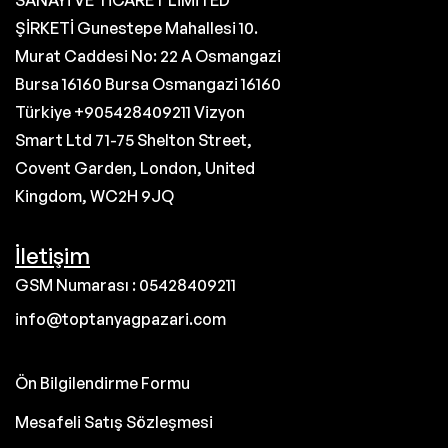
SANAYİ VE TİCARET LİMİTED
ŞİRKETİ Gunestepe Mahallesi 10.
Murat Caddesi No: 22 A Osmangazi
Bursa 16160 Bursa Osmangazi 16160
Türkiye +905428409211 Vizyon
Smart Ltd 71-75 Shelton Street,
Covent Garden, London, United
Kingdom, WC2H 9JQ
İletişim
GSM Numarası : 05428409211
info@toptanyagpazari.com
Ön Bilgilendirme Formu
Mesafeli Satış Sözleşmesi