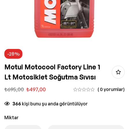
-28%
Motul Motocool Factory Line 1
Lt Motosiklet Soğutma Sıvısı
₺
695,00
₺
497,00
( 0 yorumlar)
366
kişi bunu şu anda görüntülüyor
Miktar