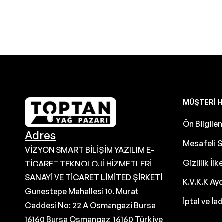
MÜŞTERI H
Ön Bilgil
Adres
Mesafeli S
VİZYON SMART BİLİŞİM YAZILIM E-
Gizlilik İlk
TİCARET TEKNOLOJİ HİZMETLERİ
SANAYİ VE TİCARET LİMİTED ŞİRKETİ
K.V.K.K Ay
Gunestepe Mahallesi 10. Murat
İptal ve İa
Caddesi No: 22 A Osmangazi Bursa
16160 Bursa Osmangazi 16160 Türkiye