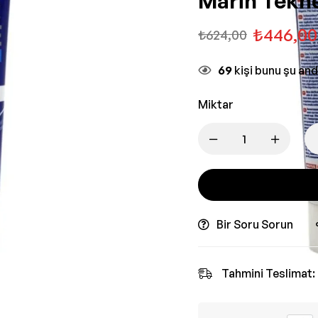
Marin Tekne
₺
446,00
₺
624,00
69
kişi bunu şu an
Miktar
Bir Soru Sorun
Tahmini Teslimat: