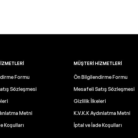
IZMETLERI
MÜŞTERI HIZMETLERI
endirme Formu
Ön Bilgilendirme Formu
atış Sözleşmesi
Mesafeli Satış Sözleşmesi
eleri
Gizlilik İlkeleri
dınlatma Metni
K.V.K.K Aydınlatma Metni
de Koşulları
İptal ve İade Koşulları