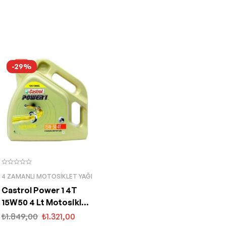
-29%
4 ZAMANLI MOTOSIKLET YAĞI
Castrol Power 1 4T
15W50 4 Lt Motosiklet
Yağı
₺
1.849,00
₺
1.321,00