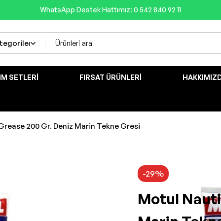
WhatsApp Destek Hattımız: 0 542 840 92 11
IM SETLERI
FIRSAT ÜRÜNLERI
HAKKIMIZ
Grease 200 Gr. Deniz Marin Tekne Gresi
-29%
Motul Nauti