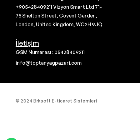
+905428409211 Vizyon Smart Ltd 71-
75 Shelton Street, Covent Garden,
London, United Kingdom, WC2H 9JQ
İletişim
GSM Numarası : 05428409211
info@toptanyagpazari.com
© 2024 Brksoft E-ticaret Sistemleri