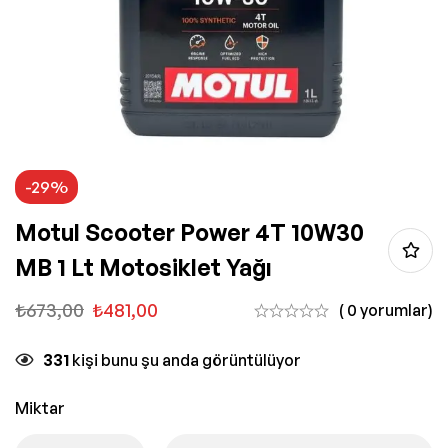
-29%
Motul Scooter Power 4T 10W30
MB 1 Lt Motosiklet Yağı
₺
673,00
₺
481,00
( 0 yorumlar)
331
kişi bunu şu anda görüntülüyor
Miktar