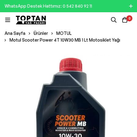
WhatsApp Destek Hattımız: 0 542 840 92 11
0
Ana Sayfa
Ürünler
MOTUL
Motul Scooter Power 4T 10W30 MB 1 Lt Motosiklet Yağı