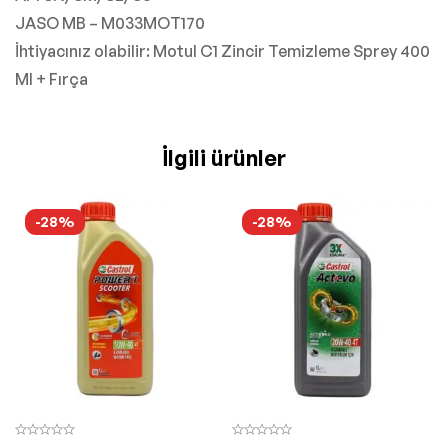
JASO MB – M033MOT170
İhtiyacınız olabilir: Motul C1 Zincir Temizleme Sprey 400
Ml + Fırça
İlgili ürünler
-28%
-28%