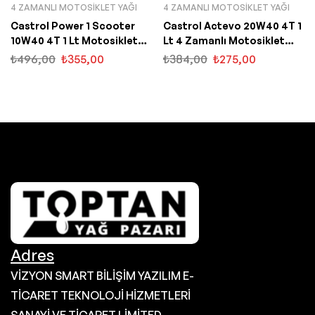
4 ZAMANLI MOTOSIKLET YAĞI
4 ZAMANLI MOTOSIKLET YAĞI
Castrol Power 1 Scooter
Castrol Actevo 20W40 4T 1
10W40 4T 1 Lt Motosiklet
Lt 4 Zamanlı Motosiklet
Yağı
Yağı
₺
496,00
₺
355,00
₺
384,00
₺
275,00
Adres
VİZYON SMART BİLİŞİM YAZILIM E-
TİCARET TEKNOLOJİ HİZMETLERİ