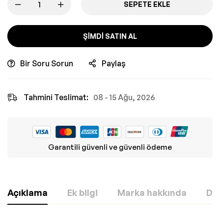
SEPETE EKLE
ŞIMDI SATIN AL
Bir Soru Sorun
Paylaş
Tahmini Teslimat:
08 - 15 Ağu, 2026
Garantili güvenli ve güvenli ödeme
Açıklama
Ek bilgi
Marka hakkında
Değ