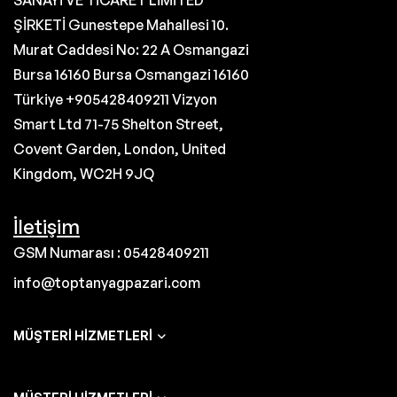
SANAYİ VE TİCARET LİMİTED
ŞİRKETİ Gunestepe Mahallesi 10.
Murat Caddesi No: 22 A Osmangazi
Bursa 16160 Bursa Osmangazi 16160
Türkiye +905428409211 Vizyon
Smart Ltd 71-75 Shelton Street,
Covent Garden, London, United
Kingdom, WC2H 9JQ
İletişim
GSM Numarası : 05428409211
info@toptanyagpazari.com
MÜŞTERI HIZMETLERI