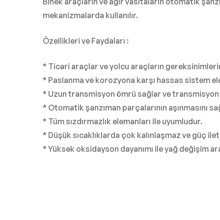
Binek araçların ve ağır vasıtaların otomatik şanz
mekanizmalarda kullanılır.
Özellikleri ve Faydaları :
* Ticari araçlar ve yolcu araçların gereksinimleri
* Paslanma ve korozyona karşı hassas sistem el
* Uzun transmisyon ömrü sağlar ve transmisyon ver
* Otomatik şanzıman parçalarının aşınmasını sağ
* Tüm sızdırmazlık elemanları ile uyumludur.
* Düşük sıcaklıklarda çok kalınlaşmaz ve güç ilet
* Yüksek oksidayson dayanımı ile yağ değişim aral