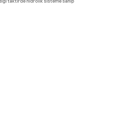
diği taktirde hidrolik sisteme sahip