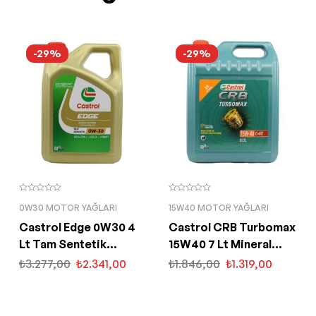
-29%
-29%
0W30 MOTOR YAĞLARI
15W40 MOTOR YAĞLARI
Castrol Edge 0W30 4
Castrol CRB Turbomax
Lt Tam Sentetik
15W40 7 Lt Mineral
Partiküllü Motor Yağı
Motor Yağı
₺
3.277,00
₺
2.341,00
₺
1.846,00
₺
1.319,00