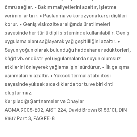
ömrü sağlar. • Bakım maliyetlerini azaltır, işletme
verimini artırır. • Paslanma ve korozyona karşı dişlileri
korur. • Geniş viskozite aralığında üretilmeleri
sayesinde her türlü dişli sisteminde kullanılabilir. Geniş
uygulama alanı sağlayarak yağ çeşitliliğini azaltır. •
Suyun yoğun olarak bulunduğu haddehane redüktörleri,
kâğıt vb. endüstriyel uygulamalarda suyun olumsuz
etkilerini önleyerek yağlama işini sürdürür. • İlk çalışma
aşınmalarını azaltır. • Yüksek termal stabilitesi
sayesinde yüksek sıcaklıklarda tortu ve birikinti
oluşturmaz.
Karşıladığı Şartnameler ve Onaylar
AGMA 9005-E02, AIST 224, David Brown S1.53.101, DIN
51517 Part 3, FAG FE-8