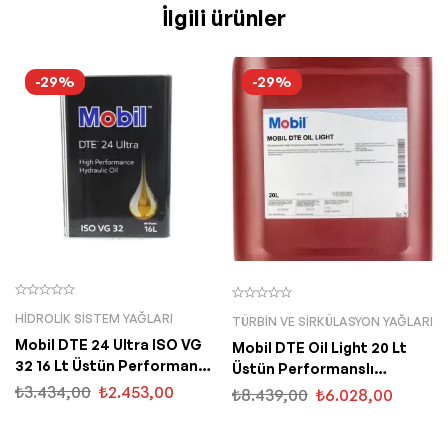
İlgili ürünler
-29%
-29%
HIDROLIK SISTEM YAĞLARI
TÜRBIN VE SIRKÜLASYON YAĞLARI
Mobil DTE 24 Ultra ISO VG
Mobil DTE Oil Light 20 Lt
32 16 Lt Üstün Performanslı
Üstün Performanslı
Hidrolik Yağ
Sirkülasyon Yağı
₺
3.434,00
₺
2.453,00
₺
8.439,00
₺
6.028,00