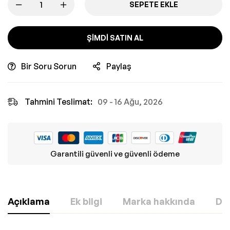
SEPETE EKLE
ŞIMDI SATIN AL
Bir Soru Sorun
Paylaş
Tahmini Teslimat:
09 - 16 Ağu, 2026
Garantili güvenli ve güvenli ödeme
Açıklama
Ek bilgi
Marka hakkında
Değ