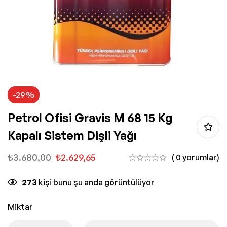
-29%
Petrol Ofisi Gravis M 68 15 Kg
Kapalı Sistem Dişli Yağı
₺
3.680,00
₺
2.629,65
( 0 yorumlar)
273
kişi bunu şu anda görüntülüyor
Miktar