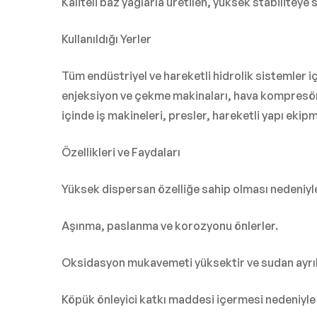
Kaliteli baz yağlarla üretilen, yüksek stabiliteye
Kullanıldığı Yerler
Tüm endüstriyel ve hareketli hidrolik sistemler iç
enjeksiyon ve çekme makinaları, hava kompresörler
içinde iş makineleri, presler, hareketli yapı ekip
Özellikleri ve Faydaları
Yüksek dispersan özelliğe sahip olması nedeniyle
Aşınma, paslanma ve korozyonu önlerler.
Oksidasyon mukavemeti yüksektir ve sudan ayrıl
Köpük önleyici katkı maddesi içermesi nedeniyle