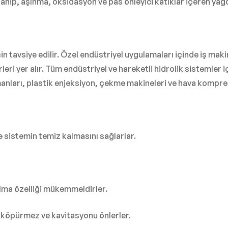
 sahip, aşınma, oksidasyon ve pas önleyici katıklar içeren yağd
in tavsiye edilir. Özel endüstriyel uygulamaları içinde iş makin
i yer alır. Tüm endüstriyel ve hareketli hidrolik sistemler iç
manları, plastik enjeksiyon, çekme makineleri ve hava kompresö
 sistemin temiz kalmasını sağlarlar.
ma özelliği mükemmeldirler.
 köpürmez ve kavitasyonu önlerler.