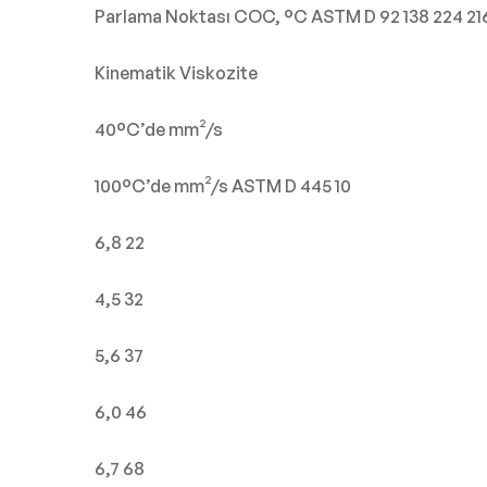
Parlama Noktası COC, °C ASTM D 92 138 224 21
Kinematik Viskozite
40°C’de mm²/s
100°C’de mm²/s ASTM D 445 10
6,8 22
4,5 32
5,6 37
6,0 46
6,7 68