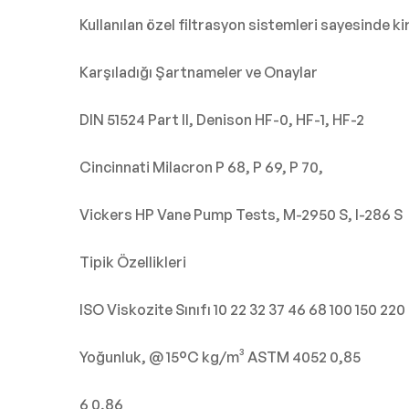
Kullanılan özel filtrasyon sistemleri sayesinde ki
Karşıladığı Şartnameler ve Onaylar
DIN 51524 Part II, Denison HF-0, HF-1, HF-2
Cincinnati Milacron P 68, P 69, P 70,
Vickers HP Vane Pump Tests, M-2950 S, I-286 S
Tipik Özellikleri
ISO Viskozite Sınıfı 10 22 32 37 46 68 100 150 220
Yoğunluk, @ 15°C kg/m³ ASTM 4052 0,85
6 0,86