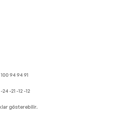
 100 94 94 91
24 -21 -12 -12
lar gösterebilir.