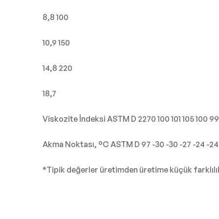
8,8 100
10,9 150
14,8 220
18,7
Viskozite İndeksi ASTM D 2270 100 101 105 100 99
Akma Noktası, °C ASTM D 97 -30 -30 -27 -24 -24 -
*Tipik değerler üretimden üretime küçük farklılık