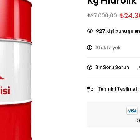
Kg Hidrolik 
₺
24.3
₺
27.000,00
927
kişi bunu şu a
Stokta yok
Bir Soru Sorun
Tahmini Teslimat:
G