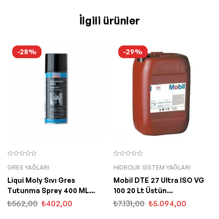
İlgili ürünler
-28%
-29%
GRES YAĞLARI
HIDROLIK SISTEM YAĞLARI
Liqui Moly Sıvı Gres
Mobil DTE 27 Ultra ISO VG
Tutunma Sprey 400 ML
100 20 Lt Üstün
(4084)
Performanslı Hidrolik Yağ
₺
562,00
₺
402,00
₺
7.131,00
₺
5.094,00