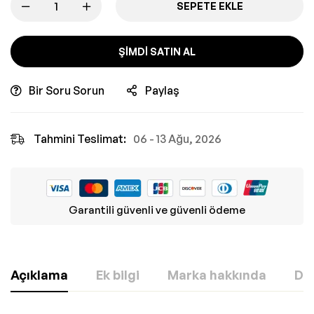
SEPETE EKLE
ŞIMDI SATIN AL
Bir Soru Sorun
Paylaş
Tahmini Teslimat:
06 - 13 Ağu, 2026
Garantili güvenli ve güvenli ödeme
Açıklama
Ek bilgi
Marka hakkında
Değ