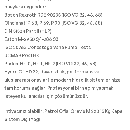
onaylara uygundur:
Bosch Rexroth RDE 90235 (ISO VG 32, 46, 68)
Cincinnati P 68, P 69, P 70 (ISO VG 32, 46, 68)
DIN 51524 Part II (HLP)
Eaton M-2950 S/I-286 S3
ISO 20763 Conestoga Vane Pump Tests
JCMAS P041 HK
Parker HF-0, HF-1, HF-2 (ISO VG 32, 46, 68)
Hydro Oil HD 32, dayanıklılık, performans ve
uluslararası onaylar ile modern hidrolik sistemlerinize
tam koruma sağlar. Profesyonel bir seçim yapmak
isteyen kullanıcılar için çözümünüzdür.
İhtiyacınız olabilir: Petrol Ofisi Gravis M 220 15 Kg Kapalı
Sistem Dişli Yağı