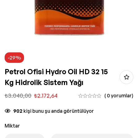
-29%
Petrol Ofisi Hydro Oil HD 32 15
Kg Hidrolik Sistem Yağı
₺
3.040,00
₺
2.172,64
( 0 yorumlar)
902
kişi bunu şu anda görüntülüyor
Miktar