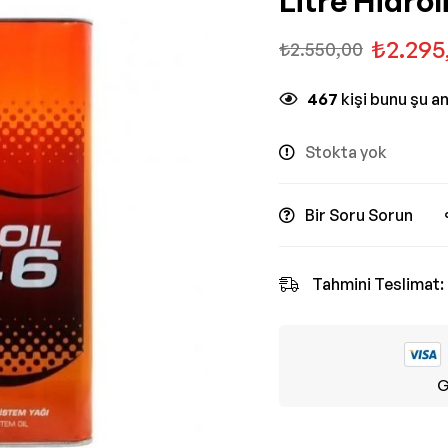
Litre Hidrol
₺
2.295
₺
2.550,00
467
kişi bunu şu a
Stokta yok
Bir Soru Sorun
Tahmini Teslimat:
G