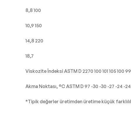
8,8 100
10,9 150
14,8 220
18,7
Viskozite İndeksi ASTM D 2270 100 101 105 100 99
Akma Noktası, °C ASTM D 97 -30 -30 -27 -24 -24 -
*Tipik değerler üretimden üretime küçük farklılık