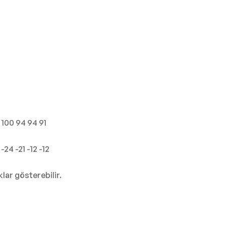
 100 94 94 91
24 -21 -12 -12
lar gösterebilir.