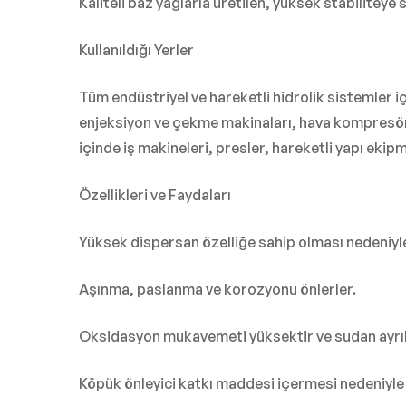
Kaliteli baz yağlarla üretilen, yüksek stabiliteye
Kullanıldığı Yerler
Tüm endüstriyel ve hareketli hidrolik sistemler iç
enjeksiyon ve çekme makinaları, hava kompresörler
içinde iş makineleri, presler, hareketli yapı ekip
Özellikleri ve Faydaları
Yüksek dispersan özelliğe sahip olması nedeniyle
Aşınma, paslanma ve korozyonu önlerler.
Oksidasyon mukavemeti yüksektir ve sudan ayrıl
Köpük önleyici katkı maddesi içermesi nedeniyle