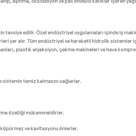
 sahip, aşınma, oksidasyon ve pas önleyici katıklar içeren yağd
in tavsiye edilir. Özel endüstriyel uygulamaları içinde iş makin
i yer alır. Tüm endüstriyel ve hareketli hidrolik sistemler iç
manları, plastik enjeksiyon, çekme makineleri ve hava kompresö
 sistemin temiz kalmasını sağlarlar.
ma özelliği mükemmeldirler.
 köpürmez ve kavitasyonu önlerler.