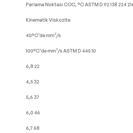
Parlama Noktası COC, °C ASTM D 92 138 224 21
Kinematik Viskozite
40°C’de mm²/s
100°C’de mm²/s ASTM D 445 10
6,8 22
4,5 32
5,6 37
6,0 46
6,7 68