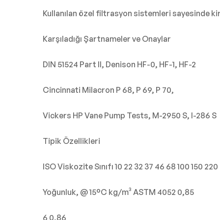
Kullanılan özel filtrasyon sistemleri sayesinde ki
Karşıladığı Şartnameler ve Onaylar
DIN 51524 Part II, Denison HF-0, HF-1, HF-2
Cincinnati Milacron P 68, P 69, P 70,
Vickers HP Vane Pump Tests, M-2950 S, I-286 S
Tipik Özellikleri
ISO Viskozite Sınıfı 10 22 32 37 46 68 100 150 220
Yoğunluk, @ 15°C kg/m³ ASTM 4052 0,85
6 0,86