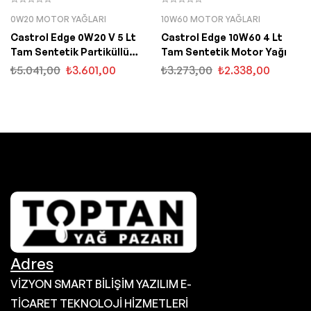
0W20 MOTOR YAĞLARI
10W60 MOTOR YAĞLARI
Castrol Edge 0W20 V 5 Lt
Castrol Edge 10W60 4 Lt
Tam Sentetik Partiküllü
Tam Sentetik Motor Yağı
Motor Yağı
₺
5.041,00
₺
3.601,00
₺
3.273,00
₺
2.338,00
Adres
VİZYON SMART BİLİŞİM YAZILIM E-
TİCARET TEKNOLOJİ HİZMETLERİ