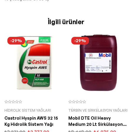
İlgili ürünler
-29%
-29%
HIDROLIK SISTEM YAĞLARI
TÜRBIN VE SIRKÜLASYON YAĞLARI
Castrol Hyspin AWS 32 15
Mobil DTE Oil Heavy
Kg Hidrolik Sistem Yağı
Medium 20 Lt Sirkülasyon
Yağı
₺
3.271,00
₺
2.337,00
₺
8.448,00
₺
6.035,00