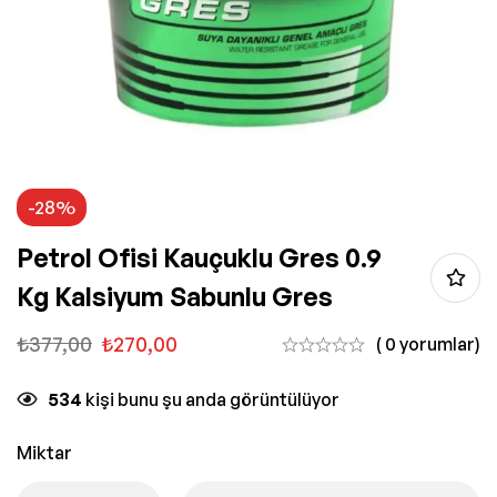
-28%
Petrol Ofisi Kauçuklu Gres 0.9
Kg Kalsiyum Sabunlu Gres
₺
377,00
₺
270,00
( 0 yorumlar)
534
kişi bunu şu anda görüntülüyor
Miktar