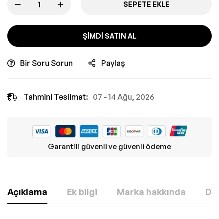
SEPETE EKLE
ŞIMDI SATIN AL
Bir Soru Sorun
Paylaş
Tahmini Teslimat:
07 - 14 Ağu, 2026
Garantili güvenli ve güvenli ödeme
Açıklama
Ek bilgi
Marka hakkında
Değ