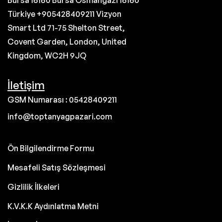
Bursa 16160 Bursa Osmangazi 16160
Türkiye +905428409211 Vizyon
Smart Ltd 71-75 Shelton Street,
Covent Garden, London, United
Kingdom, WC2H 9JQ
İletişim
GSM Numarası : 05428409211
info@toptanyagpazari.com
Ön Bilgilendirme Formu
Mesafeli Satış Sözleşmesi
Gizlilik İlkeleri
K.V.K.K Aydınlatma Metni