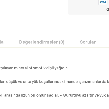
G
da
Değerlendirmeler (0)
Sorular
ılayan mineral otomotiv dişli yağıdır.
lan düşük ve orta yük koşullarındaki manuel şanzımanlarda kul
i arasında uzun bir ömür sağlar. • Gürültüyü azaltır ve yük al