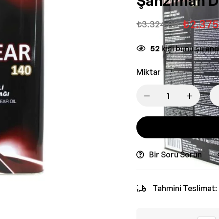
Şanzıman Di
₺
2.375
₺
3.324,00
52
kişi bunu şu an
Miktar
Bir Soru Sorun
Tahmini Teslimat: