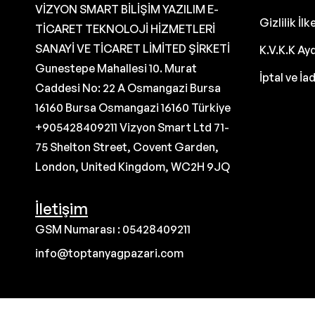
VİZYON SMART BİLİŞİM YAZILIM E-
Gizlilik İlk
TİCARET TEKNOLOJİ HİZMETLERİ
SANAYİ VE TİCARET LİMİTED ŞİRKETİ
K.V.K.K Ay
Gunestepe Mahallesi 10. Murat
İptal ve İa
Caddesi No: 22 A Osmangazi Bursa
16160 Bursa Osmangazi 16160 Türkiye
+905428409211 Vizyon Smart Ltd 71-
75 Shelton Street, Covent Garden,
London, United Kingdom, WC2H 9JQ
İletişim
GSM Numarası : 05428409211
info@toptanyagpazari.com