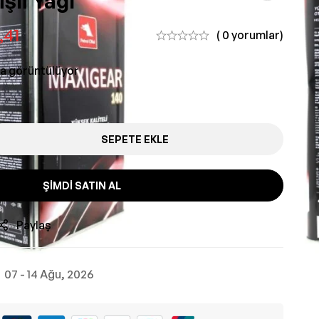
şli Yağı
,41
( 0 yorumlar)
da görüntülüyor
SEPETE EKLE
ŞIMDI SATIN AL
Paylaş
07 - 14 Ağu, 2026