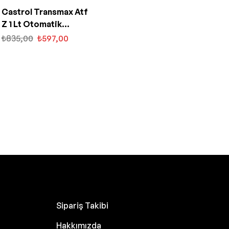
Castrol Transmax Atf
Z 1 Lt Otomatik
Şanzıman Yağı
₺
835,00
₺
597,00
Sipariş Takibi
Hakkımızda