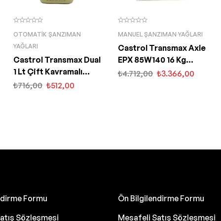
OTOMATIK ŞANZIMAN
MANUEL ŞANZIMAN YAĞLARI
YAĞLARI
Castrol Transmax Axle
Castrol Transmax Dual
EPX 85W140 16 Kg
1 Lt Çift Kavramalı
Şanzıman Yağı
₺
4.712,00
₺
3.366,00
Şanzıman Yağı
₺
716,00
₺
512,00
endirme Formu
Ön Bilgilendirme Formu
atış Sözleşmesi
Mesafeli Satış Sözleşmesi