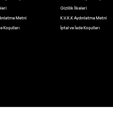
eleri
Gizlilik İlkeleri
dınlatma Metni
K.V.K.K Aydınlatma Metni
de Koşulları
İptal ve İade Koşulları