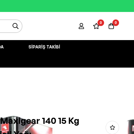
0
0
DA
SIPARIŞ TAKIBI
 Maxigear 140 15 Kg