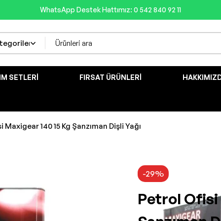
WhatsApp Destek Hattımız: 0 542 840 92 11
IM SETLERI
FIRSAT ÜRÜNLERI
HAKKIMIZ
si Maxigear 140 15 Kg Şanzıman Dişli Yağı
-29%
Petrol Ofisi