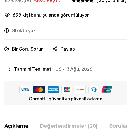
₺
76.950,00
₺
69.255,00
( 20 yorumlar)
699
kişi bunu şu anda görüntülüyor
Stokta yok
Bir Soru Sorun
Paylaş
Tahmini Teslimat:
06 - 13 Ağu, 2026
Garantili güvenli ve güvenli ödeme
Açıklama
Değerlendirmeler (20)
Sorular