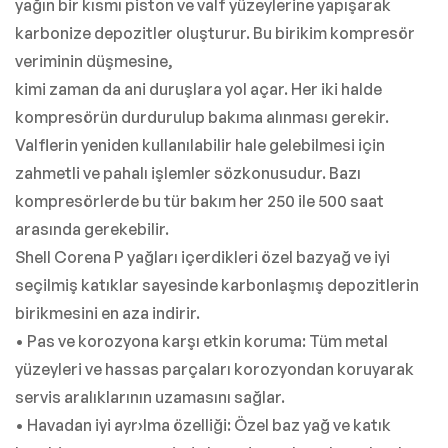
yağın bir kısmı piston ve valf yüzeylerine yapışarak
karbonize depozitler oluşturur. Bu birikim kompresör
veriminin düşmesine,
kimi zaman da ani duruşlara yol açar. Her iki halde
kompresörün durdurulup bakıma alınması gerekir.
Valflerin yeniden kullanılabilir hale gelebilmesi için
zahmetli ve pahalı işlemler sözkonusudur. Bazı
kompresörlerde bu tür bakım her 250 ile 500 saat
arasında gerekebilir.
Shell Corena P yağları içerdikleri özel bazyağ ve iyi
seçilmiş katıklar sayesinde karbonlaşmış depozitlerin
birikmesini en aza indirir.
• Pas ve korozyona karşı etkin koruma: Tüm metal
yüzeyleri ve hassas parçaları korozyondan koruyarak
servis aralıklarının uzamasını sağlar.
• Havadan iyi ayr›lma özelliği: Özel baz yağ ve katık