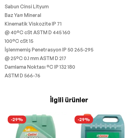
Sabun Cinsi Lityum
Baz Ya¤ Mineral
Kinematik Viskozite IP 71
@ 40°C cSt ASTM D 445 160
100°C cSt 15
İşlenmemiş Penetrasyon IP 50 265-295
@ 25°C 0.1 mm ASTM D 217
Damlama Noktası °C IP 132 180
ASTM D 566-76
İlgili ürünler
-29%
-29%