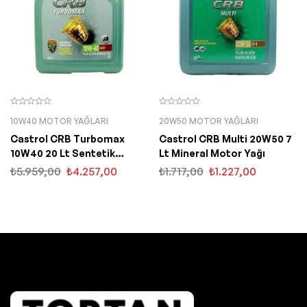
10W40 MOTOR YAĞLARI
20W50 MOTOR YAĞLARI
Castrol CRB Turbomax
Castrol CRB Multi 20W50 7
10W40 20 Lt Sentetik
Lt Mineral Motor Yağı
Motor Yağı
₺
5.959,00
₺
4.257,00
₺
1.717,00
₺
1.227,00