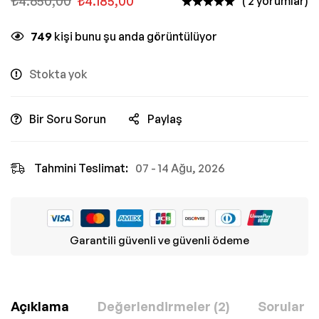
₺
4.650,00
₺
4.185,00
( 2 yorumlar)
749
kişi bunu şu anda görüntülüyor
Stokta yok
Bir Soru Sorun
Paylaş
Tahmini Teslimat:
07 - 14 Ağu, 2026
Garantili güvenli ve güvenli ödeme
Açıklama
Değerlendirmeler (2)
Sorular