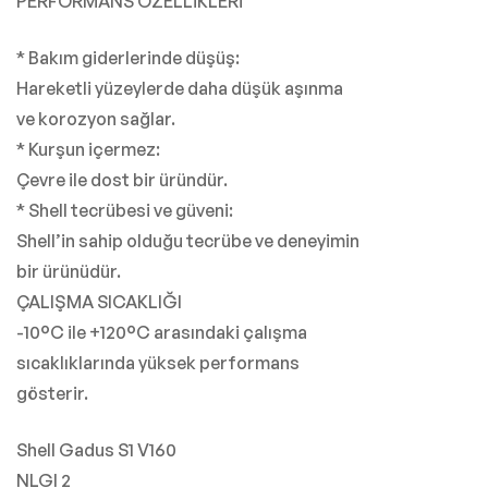
PERFORMANS ÖZELLİKLERİ
* Bakım giderlerinde düşüş:
Hareketli yüzeylerde daha düşük aşınma
ve korozyon sağlar.
* Kurşun içermez:
Çevre ile dost bir üründür.
* Shell tecrübesi ve güveni:
Shell’in sahip olduğu tecrübe ve deneyimin
bir ürünüdür.
ÇALIŞMA SICAKLIĞI
-10°C ile +120°C arasındaki çalışma
sıcaklıklarında yüksek performans
gösterir.
Shell Gadus S1 V160
NLGI 2