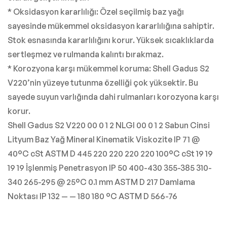
* Oksidasyon kararlılığı: Özel seçilmiş baz yağı
sayesinde mükemmel oksidasyon kararlılığına sahiptir.
Stok esnasında kararlılığını korur. Yüksek sıcaklıklarda
sertleşmez ve rulmanda kalıntı bırakmaz.
* Korozyona karşı mükemmel koruma: Shell Gadus S2
V220’nin yüzeye tutunma özelliği çok yüksektir. Bu
sayede suyun varlığında dahi rulmanları korozyona karşı
korur.
Shell Gadus S2 V220 00 0 1 2 NLGI 00 0 1 2 Sabun Cinsi
Lityum Baz Yağ Mineral Kinematik Viskozite IP 71 @
40°C cSt ASTM D 445 220 220 220 220 100°C cSt 19 19
19 19 İşlenmiş Penetrasyon IP 50 400-430 355-385 310-
340 265-295 @ 25°C 0.1 mm ASTM D 217 Damlama
Noktası IP 132 — — 180 180 °C ASTM D 566-76