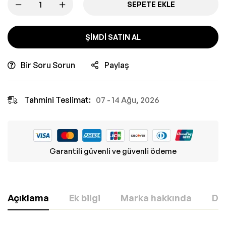
SEPETE EKLE
ŞIMDI SATIN AL
Bir Soru Sorun
Paylaş
Tahmini Teslimat:
07 - 14 Ağu, 2026
Garantili güvenli ve güvenli ödeme
Açıklama
Ek bilgi
Marka hakkında
Değ