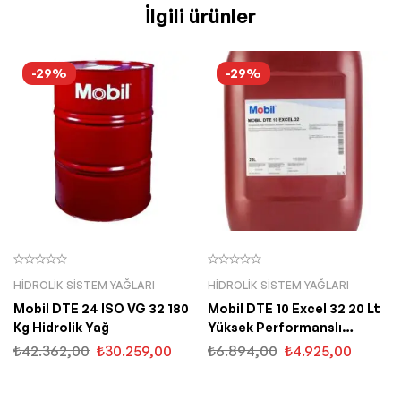
İlgili ürünler
-29%
-29%
HIDROLIK SISTEM YAĞLARI
HIDROLIK SISTEM YAĞLARI
Mobil DTE 24 ISO VG 32 180
Mobil DTE 10 Excel 32 20 Lt
Kg Hidrolik Yağ
Yüksek Performanslı
Hidrolik Yağ
₺
42.362,00
₺
30.259,00
₺
6.894,00
₺
4.925,00