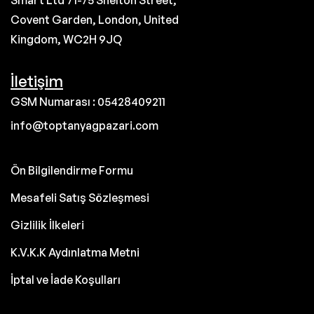
Smart Ltd 71-75 Shelton Street,
Covent Garden, London, United
Kingdom, WC2H 9JQ
İletişim
GSM Numarası : 05428409211
info@toptanyagpazari.com
Ön Bilgilendirme Formu
Mesafeli Satış Sözleşmesi
Gizlilik İlkeleri
K.V.K.K Aydınlatma Metni
İptal ve İade Koşulları