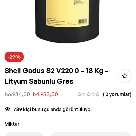
-29%
Shell Gadus S2 V220 0 – 18 Kg –
Lityum Sabunlu Gres
₺
6.934,00
₺
4.953,00
( 0 yorumlar)
789
kişi bunu şu anda görüntülüyor
Miktar