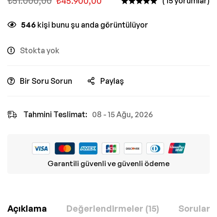
₺
51.000,00
₺
45.900,00
( 15 yorumlar)
546
kişi bunu şu anda görüntülüyor
Stokta yok
Bir Soru Sorun
Paylaş
Tahmini Teslimat:
08 - 15 Ağu, 2026
Garantili güvenli ve güvenli ödeme
Açıklama
Değerlendirmeler (15)
Sorular