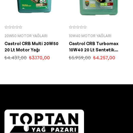
20W50 MOTOR YAĞLARI
10W40 MOTOR YAĞLARI
Castrol CRB Multi 20W50
Castrol CRB Turbomax
20 Lt Motor Yağı
10W40 20 Lt Sentetik
Motor Yağı
₺
4.437,00
₺
3.170,00
₺
5.959,00
₺
4.257,00