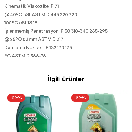
Kinematik Viskozite IP 71
@ 40°C cSt ASTM D 445 220 220
100°C cSt 18 18
İşlenmemiş Penetrasyon IP 50 310-340 265-295
@ 25°C 0.1 mm ASTM D 217
Damlama Noktası IP 132 170 175
°C ASTM D 566-76
İlgili ürünler
-29%
-29%