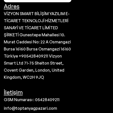
Adres
VİZYON SMART BİLİŞİM YAZILIM E-
TİCARET TEKNOLOJİ HİZMETLERİ
SANAYİ VE TİCARET LİMİTED
ŞİRKETİ Gunestepe Mahallesi 10.
Murat Caddesi No: 22 A Osmangazi
Bursa 16160 Bursa Osmangazi 16160
Türkiye +905428409211 Vizyon
Smart Ltd 71-75 Shelton Street,
Covent Garden, London, United
Kingdom, WC2H 9JQ
İletişim
GSM Numarası : 05428409211
info@toptanyagpazari.com