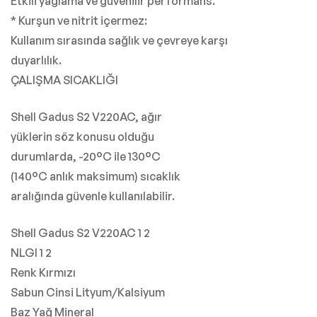
Etkili yağlama ve güvenilir performans.
* Kurşun ve nitrit içermez:
Kullanım sırasında sağlık ve çevreye karşı
duyarlılık.
ÇALIŞMA SICAKLIĞI
Shell Gadus S2 V220AC, ağır
yüklerin söz konusu olduğu
durumlarda, -20°C ile 130°C
(140°C anlık maksimum) sıcaklık
aralığında güvenle kullanılabilir.
Shell Gadus S2 V220AC 1 2
NLGI 1 2
Renk Kırmızı
Sabun Cinsi Lityum/Kalsiyum
Baz Yağ Mineral