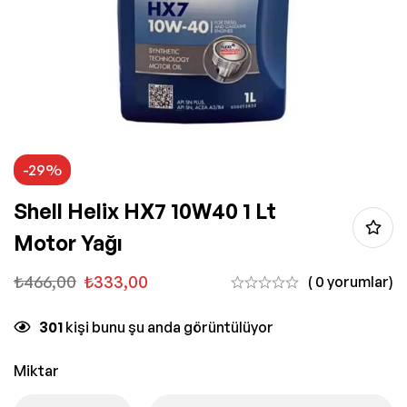
-29%
Shell Helix HX7 10W40 1 Lt
Motor Yağı
₺
466,00
₺
333,00
( 0 yorumlar)
301
kişi bunu şu anda görüntülüyor
Miktar