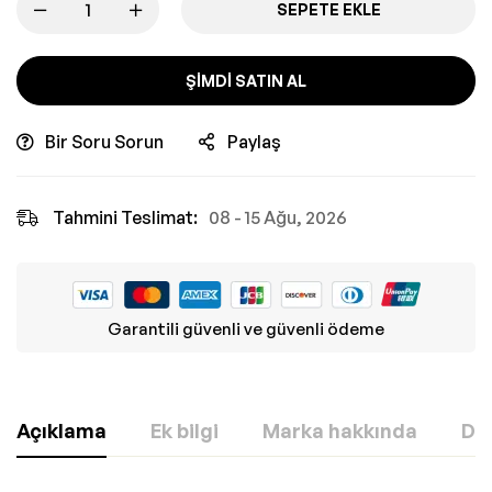
SEPETE EKLE
ŞIMDI SATIN AL
Bir Soru Sorun
Paylaş
Tahmini Teslimat:
08 - 15 Ağu, 2026
Garantili güvenli ve güvenli ödeme
Açıklama
Ek bilgi
Marka hakkında
Değ