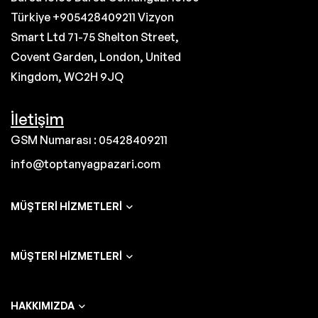
Türkiye +905428409211 Vizyon
Smart Ltd 71-75 Shelton Street,
Covent Garden, London, United
Kingdom, WC2H 9JQ
İletişim
GSM Numarası : 05428409211
info@toptanyagpazari.com
MÜŞTERI HIZMETLERI
MÜŞTERI HIZMETLERI
HAKKIMIZDA