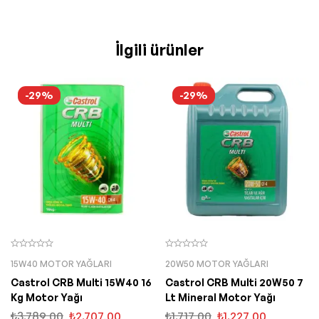
İlgili ürünler
-29%
-29%
15W40 MOTOR YAĞLARI
20W50 MOTOR YAĞLARI
Castrol CRB Multi 15W40 16
Castrol CRB Multi 20W50 7
Kg Motor Yağı
Lt Mineral Motor Yağı
₺
3.789,00
₺
2.707,00
₺
1.717,00
₺
1.227,00