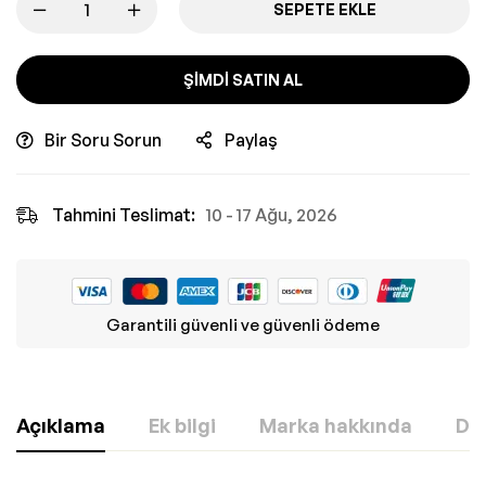
SEPETE EKLE
ŞIMDI SATIN AL
Bir Soru Sorun
Paylaş
Tahmini Teslimat:
10 - 17 Ağu, 2026
Garantili güvenli ve güvenli ödeme
Açıklama
Ek bilgi
Marka hakkında
Değ