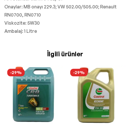
Onaylar: MB onayı 229.3; VW 502.00/505.00; Renault
RN0700, RN0710
Viskozite: 5W30
Ambalaj: 1 Litre
İlgili ürünler
-29%
-29%