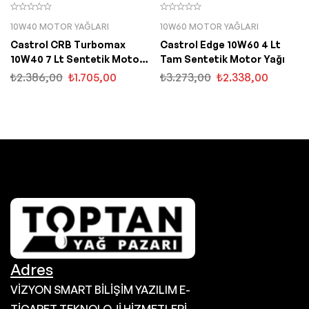
10W40 MOTOR YAĞLARI
10W60 MOTOR YAĞLARI
Castrol CRB Turbomax
Castrol Edge 10W60 4 Lt
10W40 7 Lt Sentetik Motor
Tam Sentetik Motor Yağı
Yağı
₺
2.386,00
₺
1.705,00
₺
3.273,00
₺
2.338,00
Adres
VİZYON SMART BİLİŞİM YAZILIM E-