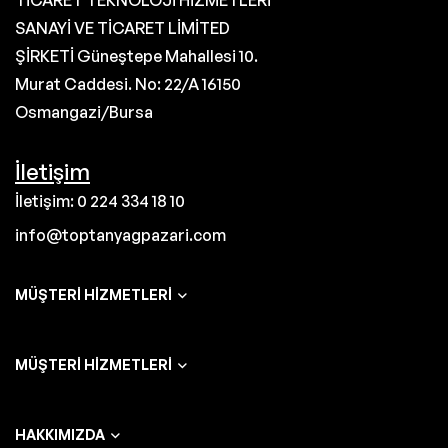
TİCARET TEKNOLOJİ HİZMETLERİ
SANAYİ VE TİCARET LİMİTED
ŞİRKETİ Güneştepe Mahallesi 10.
Murat Caddesi. No: 22/A 16150
Osmangazi/Bursa
İletişim
İletişim: 0 224 334 18 10
info@toptanyagpazari.com
MÜŞTERI HIZMETLERI
MÜŞTERI HIZMETLERI
HAKKIMIZDA