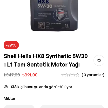
-29%
Shell Helix HX8 Synthetic 5W30
1 Lt Tam Sentetik Motor Yağı
₺
547,00
₺
391,00
( 0 yorumlar)
138
kişi bunu şu anda görüntülüyor
Miktar