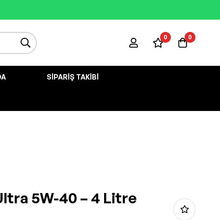
0
0
DA
SIPARIŞ TAKIBI
Ultra 5W-40 – 4 Litre