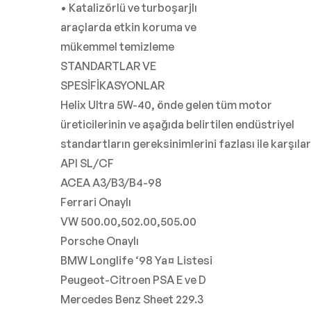
• Katalizörlü ve turboşarjlı
araçlarda etkin koruma ve
mükemmel temizleme
STANDARTLAR VE
SPESİFİKASYONLAR
Helix Ultra 5W-40, önde gelen tüm motor
üreticilerinin ve aşağıda belirtilen endüstriyel
standartların gereksinimlerini fazlası ile karşılar
API SL/CF
ACEA A3/B3/B4-98
Ferrari Onaylı
VW 500.00,502.00,505.00
Porsche Onaylı
BMW Longlife ‘98 Ya¤ Listesi
Peugeot-Citroen PSA E ve D
Mercedes Benz Sheet 229.3