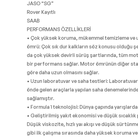
JASO “SG”
Rover Kayıtlı
SAAB
PERFORMANS ÖZELLİKLERİ
• Çok yüksek koruma, mükemmel temizleme ve 
ömrü: Çok sık dur kalkların söz konusu olduğu şe
da çok yüksek devirli sürüş şartlarında, tüm mo
bir performans sağlar. Motor ömrünün diğer st
göre daha uzun olmasını sağlar.
• Uzun laboratuvar ve saha testleri: Laboratuvar
önde gelen araçlarla yapılan saha denemelerin
sağlamıştır.
• Formula 1 teknolojisi: Dünya çapında yarışlarda 
• Geliştirilmiş yakıt ekonomisi ve düşük sıcaklı
Düşük viskozite, hızlı yaı akışı ve düşük sürtünm
gibi ilk çalışma sırasında daha yüksek koruma