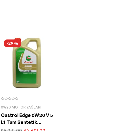
-29%
0W20 MOTOR YAĞLARI
Castrol Edge 0W20 V 5
Lt Tam Sentetik
Partiküllü Motor Yağı
₺
5.041,00
₺
3.601,00