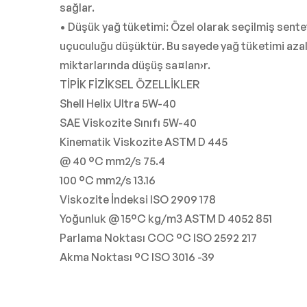
sağlar.
• Düşük yağ tüketimi: Özel olarak seçilmiş sent
uçuculuğu düşüktür. Bu sayede yağ tüketimi aza
miktarlarında düşüş sa¤lan›r.
TİPİK FİZİKSEL ÖZELLİKLER
Shell Helix Ultra 5W-40
SAE Viskozite Sınıfı 5W-40
Kinematik Viskozite ASTM D 445
@ 40 °C mm2/s 75.4
100 °C mm2/s 13.16
Viskozite İndeksi ISO 2909 178
Yoğunluk @ 15°C kg/m3 ASTM D 4052 851
Parlama Noktası COC °C ISO 2592 217
Akma Noktası °C ISO 3016 -39