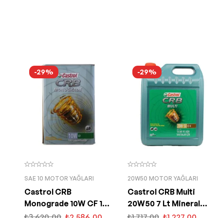
-29%
-29%
SAE 10 MOTOR YAĞLARI
20W50 MOTOR YAĞLARI
Castrol CRB
Castrol CRB Multi
Monograde 10W CF 15
20W50 7 Lt Mineral
Kg Motor Yağı
Motor Yağı
₺
3.620,00
₺
2.586,00
₺
1.717,00
₺
1.227,00