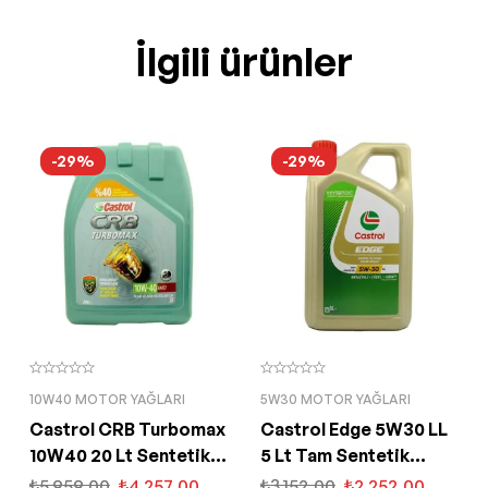
İlgili ürünler
-29%
-29%
10W40 MOTOR YAĞLARI
5W30 MOTOR YAĞLARI
Castrol CRB Turbomax
Castrol Edge 5W30 LL
10W40 20 Lt Sentetik
5 Lt Tam Sentetik
Motor Yağı
Partiküllü Motor Yağı
₺
5.959,00
₺
4.257,00
₺
3.152,00
₺
2.252,00