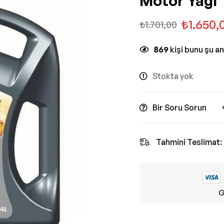
Motor Yağı
₺
1.650,
₺
1.701,00
869
kişi bunu şu a
Stokta yok
Bir Soru Sorun
Tahmini Teslimat:
G