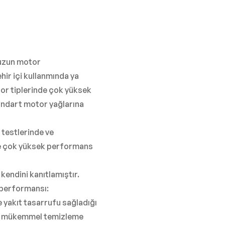
uzun motor
hir içi kullanmında ya
tor tiplerinde çok yüksek
andart motor yağlarına
 testlerinde ve
de çok yüksek performans
kendini kanıtlamıştır.
k performansı:
e yakıt tasarrufu sağladığı
 ve mükemmel temizleme