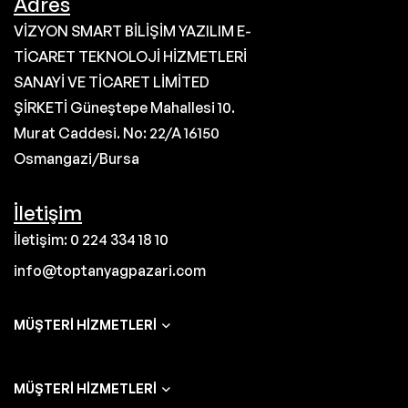
Adres
VİZYON SMART BİLİŞİM YAZILIM E-
TİCARET TEKNOLOJİ HİZMETLERİ
SANAYİ VE TİCARET LİMİTED
ŞİRKETİ Güneştepe Mahallesi 10.
Murat Caddesi. No: 22/A 16150
Osmangazi/Bursa
İletişim
İletişim: 0 224 334 18 10
info@toptanyagpazari.com
MÜŞTERI HIZMETLERI
MÜŞTERI HIZMETLERI