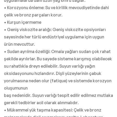
uygulamalarda dahi uzun yağ ömrü sağlar.
• Korozyonu önleme: Su ve kirlilik mevcudiyetinde dahi
çelik ve bronz parçaları korur.
• Kurşun içermeme
• Geniş viskozite aralığı: Geniş viskozite opsiyonları
sayesinde her türlü endüstriyel uygulama için uygun
ürün mevcuttur.
• Sudan ayrılma özelliği: Omala yağları sudan çok rahat
şekilde ayrılırlar. Bu sayede sisteme karışmış olabilecek
su rahatlıkla dreyn edilebilir. Suyun varlığı yağın
oksidasyonunu hızlandırır. Dişli yüzeylerinin çabuk
yorulmasına neden olur (fatique) ve sistemde korozyon
oluşumunun
baş nedenidir. Suyun varlığı tespit edilir edilmez mutlaka
gerekli tedbirler acil olarak alınmalıdır.
• Mükemmel yük taşıma kapasitesi: Çelik ve bronz