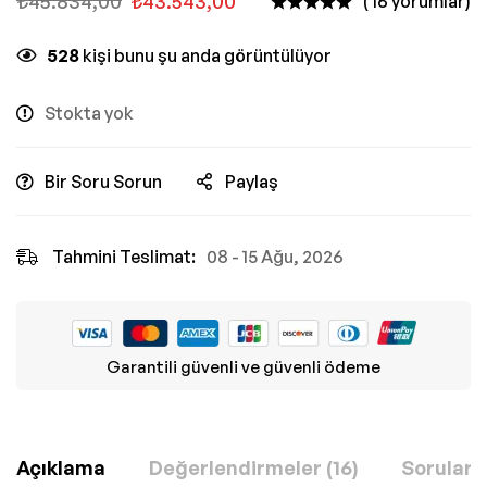
₺
45.834,00
₺
43.543,00
( 16 yorumlar)
528
kişi bunu şu anda görüntülüyor
Stokta yok
Bir Soru Sorun
Paylaş
Tahmini Teslimat:
08 - 15 Ağu, 2026
Garantili güvenli ve güvenli ödeme
Açıklama
Değerlendirmeler (16)
Sorular