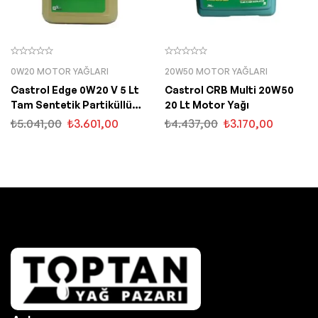
0W20 MOTOR YAĞLARI
20W50 MOTOR YAĞLARI
Castrol Edge 0W20 V 5 Lt
Castrol CRB Multi 20W50
Tam Sentetik Partiküllü
20 Lt Motor Yağı
Motor Yağı
₺
5.041,00
₺
3.601,00
₺
4.437,00
₺
3.170,00