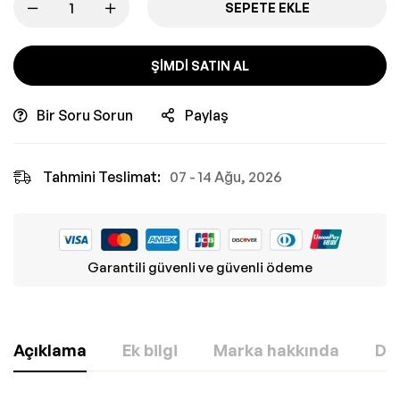
SEPETE EKLE
ŞIMDI SATIN AL
Bir Soru Sorun
Paylaş
Tahmini Teslimat:
07 - 14 Ağu, 2026
Garantili güvenli ve güvenli ödeme
Açıklama
Ek bilgi
Marka hakkında
Değ