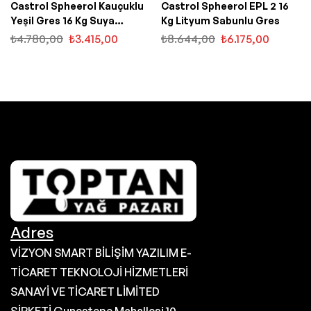
Castrol Spheerol Kauçuklu
Castrol Spheerol EPL 2 16
Yeşil Gres 16 Kg Suya
Kg Lityum Sabunlu Gres
Dayanıklı
₺
4.780,00
₺
3.415,00
₺
8.644,00
₺
6.175,00
Adres
VİZYON SMART BİLİŞİM YAZILIM E-
TİCARET TEKNOLOJİ HİZMETLERİ
SANAYİ VE TİCARET LİMİTED