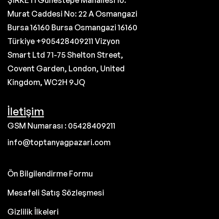
ŞİRKETİ Gunestepe Mahallesi 10.
Murat Caddesi No: 22 A Osmangazi
Bursa 16160 Bursa Osmangazi 16160
Türkiye +905428409211 Vizyon
Smart Ltd 71-75 Shelton Street,
Covent Garden, London, United
Kingdom, WC2H 9JQ
İletişim
GSM Numarası : 05428409211
info@toptanyagpazari.com
Ön Bilgilendirme Formu
Mesafeli Satış Sözleşmesi
Gizlilik İlkeleri