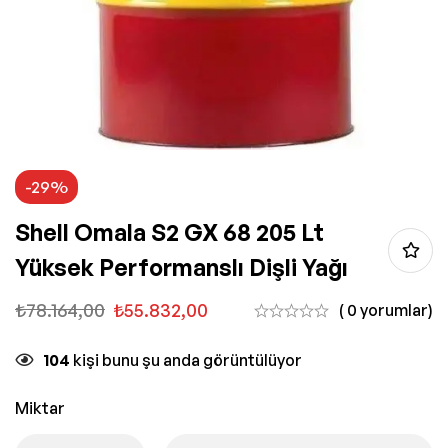
-29%
Shell Omala S2 GX 68 205 Lt
Yüksek Performanslı Dişli Yağı
₺
78.164,00
₺
55.832,00
( 0 yorumlar)
104
kişi bunu şu anda görüntülüyor
Miktar