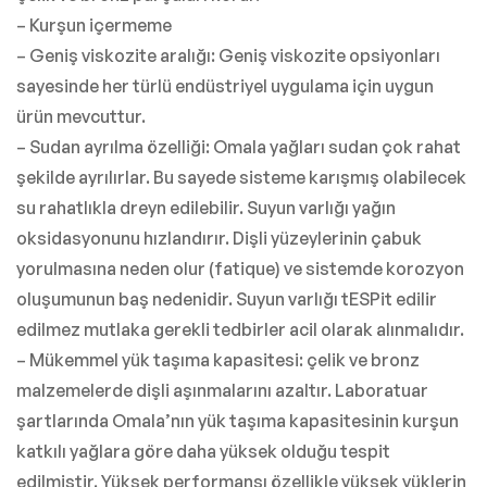
– Kurşun içermeme
– Geniş viskozite aralığı: Geniş viskozite opsiyonları
sayesinde her türlü endüstriyel uygulama için uygun
ürün mevcuttur.
– Sudan ayrılma özelliği: Omala yağları sudan çok rahat
şekilde ayrılırlar. Bu sayede sisteme karışmış olabilecek
su rahatlıkla dreyn edilebilir. Suyun varlığı yağın
oksidasyonunu hızlandırır. Dişli yüzeylerinin çabuk
yorulmasına neden olur (fatique) ve sistemde korozyon
oluşumunun baş nedenidir. Suyun varlığı tESPit edilir
edilmez mutlaka gerekli tedbirler acil olarak alınmalıdır.
– Mükemmel yük taşıma kapasitesi: çelik ve bronz
malzemelerde dişli aşınmalarını azaltır. Laboratuar
şartlarında Omala’nın yük taşıma kapasitesinin kurşun
katkılı yağlara göre daha yüksek olduğu tespit
edilmiştir. Yüksek performansı özellikle yüksek yüklerin