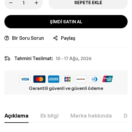
SEPETE EKLE
ŞIMDI SATIN AL
Bir Soru Sorun
Paylaş
Tahmini Teslimat:
10 - 17 Ağu, 2026
Garantili güvenli ve güvenli ödeme
Açıklama
Ek bilgi
Marka hakkında
Değ