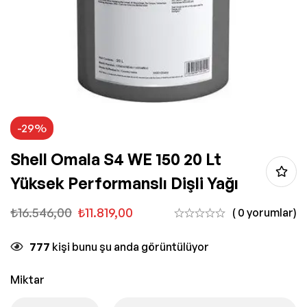
-29%
Shell Omala S4 WE 150 20 Lt
Yüksek Performanslı Dişli Yağı
₺
16.546,00
₺
11.819,00
( 0 yorumlar)
777
kişi bunu şu anda görüntülüyor
Miktar