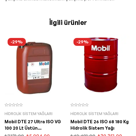
İlgili ürünler
-29%
-29%
HIDROLIK SISTEM YAĞLARI
HIDROLIK SISTEM YAĞLARI
Mobil DTE 27 Ultra ISO VG
Mobil DTE 26 ISO 68 180 Kg
100 20 Lt Üstün
Hidrolik Sistem Yağı
Performanslı Hidrolik Yağ
₺
7.131,00
₺
5.094,00
₺
42.491,00
₺
30.351,00