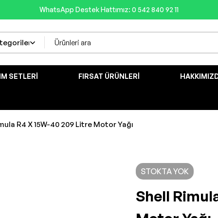
WhatsApp Destek Hattımız: 0 542 840 92 11
IM SETLERI
FIRSAT ÜRÜNLERI
HAKKIMIZ
imula R4 X 15W-40 209 Litre Motor Yağı
STOKTA YOK
Shell Rimul