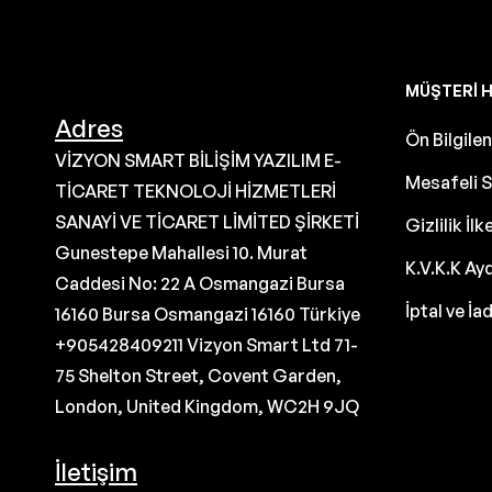
MÜŞTERI H
Adres
Ön Bilgil
VİZYON SMART BİLİŞİM YAZILIM E-
Mesafeli S
TİCARET TEKNOLOJİ HİZMETLERİ
SANAYİ VE TİCARET LİMİTED ŞİRKETİ
Gizlilik İlk
Gunestepe Mahallesi 10. Murat
K.V.K.K Ay
Caddesi No: 22 A Osmangazi Bursa
İptal ve İa
16160 Bursa Osmangazi 16160 Türkiye
+905428409211 Vizyon Smart Ltd 71-
75 Shelton Street, Covent Garden,
London, United Kingdom, WC2H 9JQ
İletişim