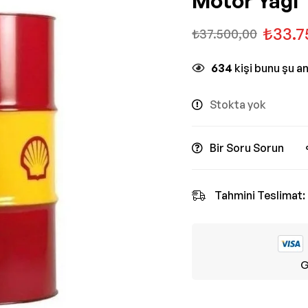
Motor Yağı
₺
33.7
₺
37.500,00
634
kişi bunu şu a
Stokta yok
Bir Soru Sorun
Tahmini Teslimat:
G