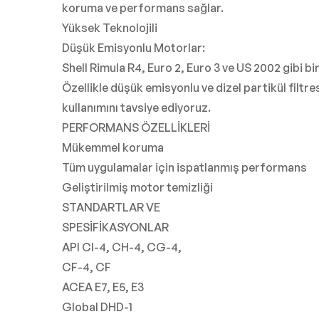
koruma ve performans sağlar.
Yüksek Teknolojili
Düşük Emisyonlu Motorlar:
Shell Rimula R4, Euro 2, Euro 3 ve US 2002 gibi 
Özellikle düşük emisyonlu ve dizel partikül filtr
kullanımını tavsiye ediyoruz.
PERFORMANS ÖZELLİKLERİ
Mükemmel koruma
Tüm uygulamalar için ispatlanmış performans
Geliştirilmiş motor temizliği
STANDARTLAR VE
SPESİFİKASYONLAR
API CI-4, CH-4, CG-4,
CF-4, CF
ACEA E7, E5, E3
Global DHD-1