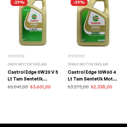
-29%
-29%
0W20 MOTOR YAĞLARI
10W60 MOTOR YAĞLARI
Castrol Edge 0W20 V 5
Castrol Edge 10W60 4
Lt Tam Sentetik
Lt Tam Sentetik Motor
Partiküllü Motor Yağı
Yağı
₺
5.041,00
₺
3.601,00
₺
3.273,00
₺
2.338,00