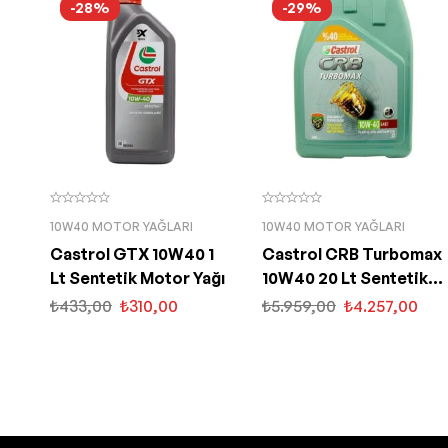
-28%
-29%
10W40 MOTOR YAĞLARI
10W40 MOTOR YAĞLARI
Castrol GTX 10W40 1
Castrol CRB Turbomax
Lt Sentetik Motor Yağı
10W40 20 Lt Sentetik
Motor Yağı
₺
433,00
₺
310,00
₺
5.959,00
₺
4.257,00