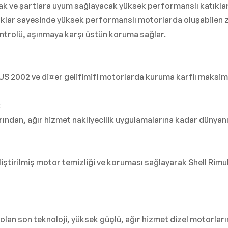
k ve şartlara uyum sağlayacak yüksek performanslı katıkları
katıklar sayesinde yüksek performanslı motorlarda oluşabilen z
trolü, aşınmaya karşı üstün koruma sağlar.
ro 3, US 2002 ve di¤er geliflmifl motorlarda kuruma karflı m
:
rından, ağır hizmet nakliyecilik uygulamalarına kadar dünyan
eliştirilmiş motor temizliği ve koruması sağlayarak Shell Ri
olan son teknoloji, yüksek güçlü, ağır hizmet dizel motorları