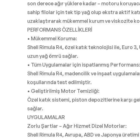
son derece ağır yüklere kadar – motoru koruyaca
sahip filolar için tek tip yağ olup ekstra aktif 
uzaklaştırarak mükemmel kurum ve viskozite kon
PERFORMANS ÖZELLİKLERİ
• Mükemmel Koruma:
Shell Rimula R4, özel katık teknolojisi ile, Eu
uzun yağ ömrü sağlar.
• Tüm Uygulamalar için ispatlanmış Performans
Shell Rimula R4, madencilik ve inşaat uygulamala
koşullarında test edilmiştir.
• Geliştirilmiş Motor Temizliği:
Özel katık sistemi, piston depozitlerine karşı g
sağlar.
UYGULAMALAR
Zorlu Şartlar – Ağır Hizmet Dizel Motorlar:
Shell Rimula R4, Avrupa, ABD ve Japonya üretimi 