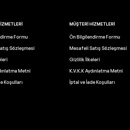
IZMETLERI
MÜŞTERI HIZMETLERI
endirme Formu
Ön Bilgilendirme Formu
atış Sözleşmesi
Mesafeli Satış Sözleşmesi
eleri
Gizlilik İlkeleri
dınlatma Metni
K.V.K.K Aydınlatma Metni
de Koşulları
İptal ve İade Koşulları