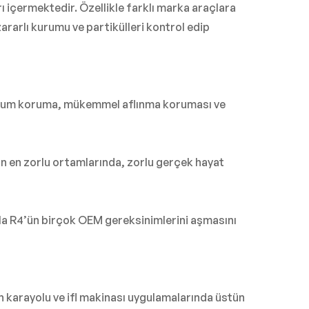
 içermektedir. Özellikle farklı marka araçlara
ararlı kurumu ve partikülleri kontrol edip
aksimum koruma, mükemmel aflınma koruması ve
ın en zorlu ortamlarında, zorlu gerçek hayat
mula R4’ün birçok OEM gereksinimlerini aşmasını
n karayolu ve ifl makinası uygulamalarında üstün