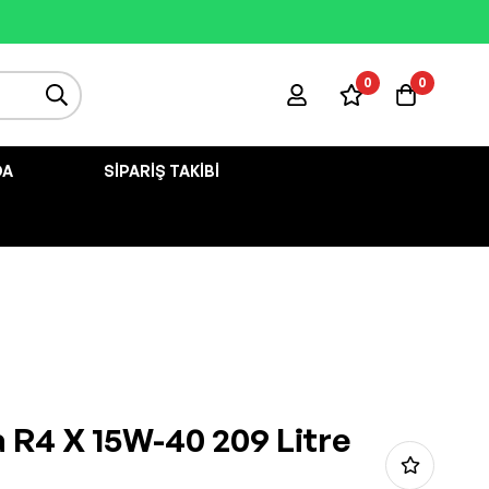
0
0
DA
SIPARIŞ TAKIBI
a R4 X 15W-40 209 Litre