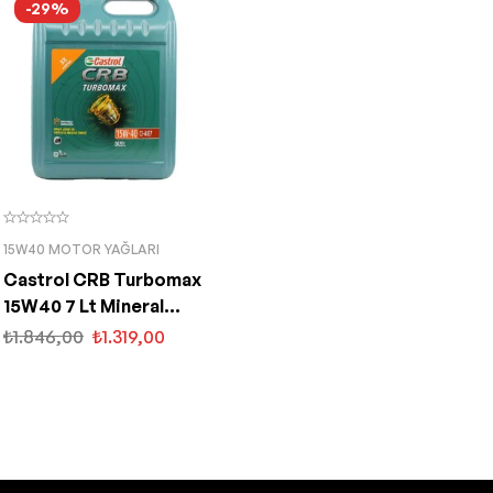
-29%
15W40 MOTOR YAĞLARI
Castrol CRB Turbomax
15W40 7 Lt Mineral
Motor Yağı
₺
1.846,00
₺
1.319,00