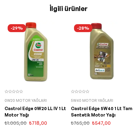
İlgili ürünler
-29%
-28%
0W20 MOTOR YAĞLARI
5W40 MOTOR YAĞLARI
Castrol Edge 0W20 LL IV 1 Lt
Castrol Edge 5W40 1 Lt Tam
Motor Yağı
Sentetik Motor Yağı
₺
1.005,00
₺
718,00
₺
765,00
₺
547,00