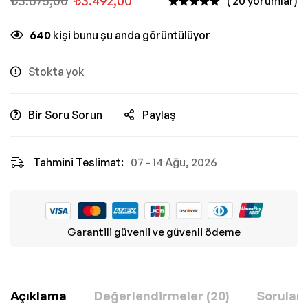
₺
3.675,00
₺
3.492,00
( 20 yorumlar)
640
kişi bunu şu anda görüntülüyor
Stokta yok
Bir Soru Sorun
Paylaş
Tahmini Teslimat:
07 - 14 Ağu, 2026
Garantili güvenli ve güvenli ödeme
Açıklama
Değerlendirmeler (20)
Sorular