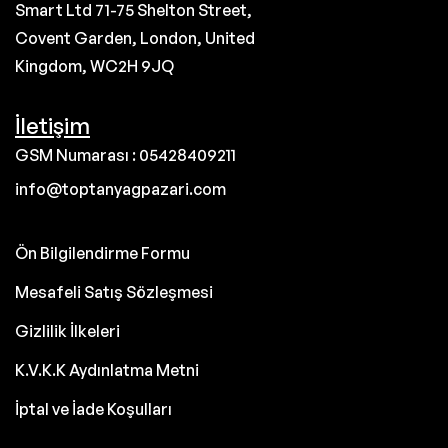
Smart Ltd 71-75 Shelton Street,
Covent Garden, London, United
Kingdom, WC2H 9JQ
İletişim
GSM Numarası : 05428409211
info@toptanyagpazari.com
Ön Bilgilendirme Formu
Mesafeli Satış Sözleşmesi
Gizlilik İlkeleri
K.V.K.K Aydınlatma Metni
İptal ve İade Koşulları