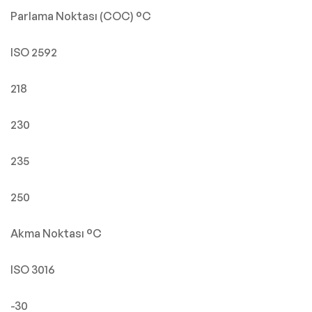
Parlama Noktası (COC) °C
ISO 2592
218
230
235
250
Akma Noktası °C
ISO 3016
-30