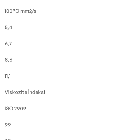
100°C mm2/s
5,4
6,7
8,6
11,1
Viskozite İndeksi
ISO 2909
99