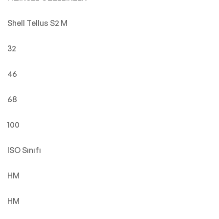
Shell Tellus S2 M
32
46
68
100
ISO Sınıfı
HM
HM