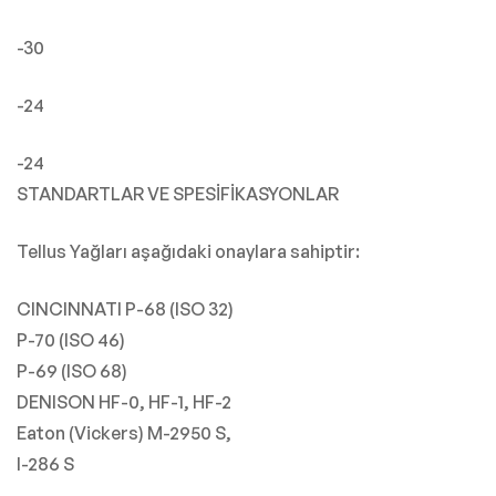
-30
-24
-24
STANDARTLAR VE SPESİFİKASYONLAR
Tellus Yağları aşağıdaki onaylara sahiptir:
CINCINNATI P-68 (ISO 32)
P-70 (ISO 46)
P-69 (ISO 68)
DENISON HF-0, HF-1, HF-2
Eaton (Vickers) M-2950 S,
I-286 S