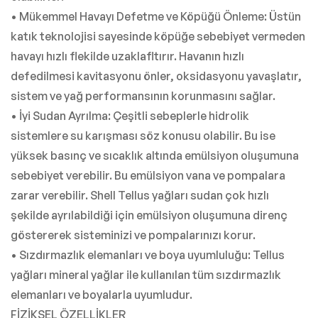
• Mükemmel Havayı Defetme ve Köpüğü Önleme: Üstün
katık teknolojisi sayesinde köpüğe sebebiyet vermeden
havayı hızlı flekilde uzaklafltırır. Havanın hızlı
defedilmesi kavitasyonu önler, oksidasyonu yavaşlatır,
sistem ve yağ performansının korunmasını sağlar.
• İyi Sudan Ayrılma: Çeşitli sebeplerle hidrolik
sistemlere su karışması söz konusu olabilir. Bu ise
yüksek basınç ve sıcaklık altında emülsiyon oluşumuna
sebebiyet verebilir. Bu emülsiyon vana ve pompalara
zarar verebilir. Shell Tellus yağları sudan çok hızlı
şekilde ayrılabildiği için emülsiyon oluşumuna direnç
göstererek sisteminizi ve pompalarınızı korur.
• Sızdırmazlık elemanları ve boya uyumluluğu: Tellus
yağları mineral yağlar ile kullanılan tüm sızdırmazlık
elemanları ve boyalarla uyumludur.
FİZİKSEL ÖZELLİKLER