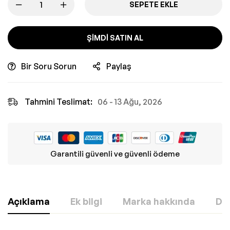
SEPETE EKLE
ŞIMDI SATIN AL
Bir Soru Sorun
Paylaş
Tahmini Teslimat:
06 - 13 Ağu, 2026
Garantili güvenli ve güvenli ödeme
Açıklama
Ek bilgi
Marka hakkında
Değ