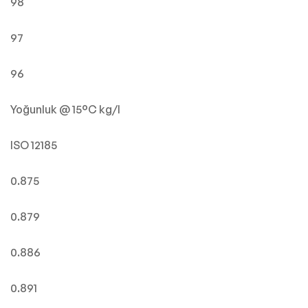
98
97
96
Yoğunluk @ 15°C kg/l
ISO 12185
0.875
0.879
0.886
0.891