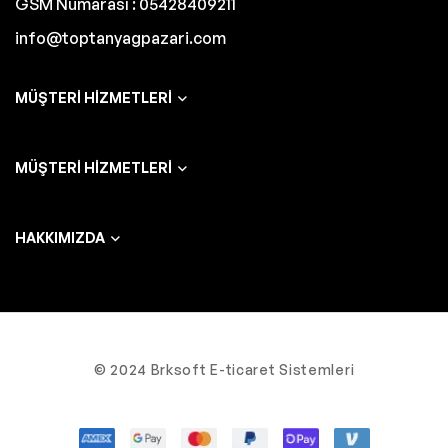
GSM Numarası : 05428409211
info@toptanyagpazari.com
MÜŞTERI HIZMETLERI
MÜŞTERI HIZMETLERI
HAKKIMIZDA
© 2024 Brksoft E-ticaret Sistemleri