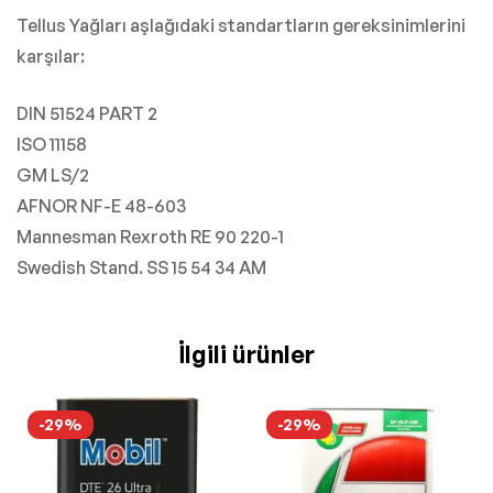
Tellus Yağları aşlağıdaki standartların gereksinimlerini
karşılar:
DIN 51524 PART 2
ISO 11158
GM LS/2
AFNOR NF-E 48-603
Mannesman Rexroth RE 90 220-1
Swedish Stand. SS 15 54 34 AM
İlgili ürünler
-29%
-29%