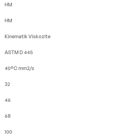
HM
HM
Kinematik Viskozite
ASTM D 445
40°C mm2/s
32
46
68
100