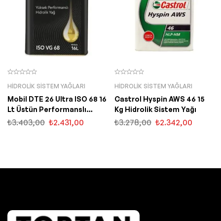
HIDROLIK SISTEM YAĞLARI
HIDROLIK SISTEM YAĞLARI
Mobil DTE 26 Ultra ISO 68 16
Castrol Hyspin AWS 46 15
Lt Üstün Performanslı
Kg Hidrolik Sistem Yağı
Hidrolik Sistem Yağı
₺
3.403,00
₺
2.431,00
₺
3.278,00
₺
2.342,00