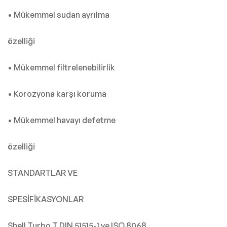
• Mükemmel sudan ayrılma
özelliği
• Mükemmel filtrelenebilirlik
• Korozyona karşı koruma
• Mükemmel havayı defetme
özelliği
STANDARTLAR VE
SPESİFİKASYONLAR
Shell Turbo T DIN 51515-1 ve ISO 8068