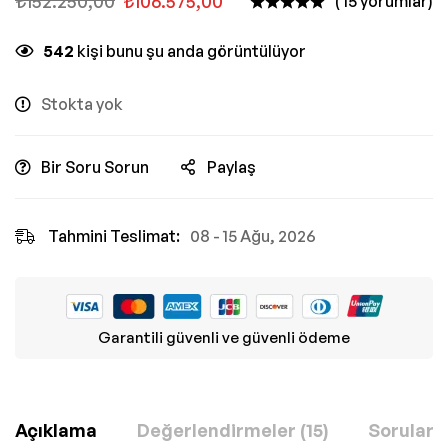
₺
152.250,00
₺
106.575,00
( 15 yorumlar)
542
kişi bunu şu anda görüntülüyor
Stokta yok
Bir Soru Sorun
Paylaş
Tahmini Teslimat:
08 - 15 Ağu, 2026
Garantili güvenli ve güvenli ödeme
Açıklama
Değerlendirmeler (15)
Sorular