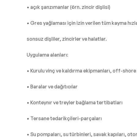
• açık şanzımanlar (örn. zincir dişlisi)
• Gres yağlaması için izin verilen tüm kayma hızl
sonsuz dişliler, zincirler ve halatlar.
Uygulama alanları:
• Kurulu vinç ve kaldırma ekipmanları, off-shore
• Baralar ve dağıtıcılar
• Konteynır ve treyler bağlama tertibatları
• Tersane tedarikçileri-parçaları
• Su pompaları, su türbinleri, savak kapıları, ot