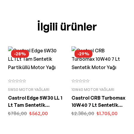
İlgili ürünler
-28%
-29%
5W30 MOTOR YAĞLARI
10W40 MOTOR YAĞLARI
Castrol Edge 5W30 LL 1
Castrol CRB Turbomax
Lt Tam Sentetik
10W40 7 Lt Sentetik
Partiküllü Motor Yağı
Motor Yağı
₺
786,00
₺
562,00
₺
2.386,00
₺
1.705,00