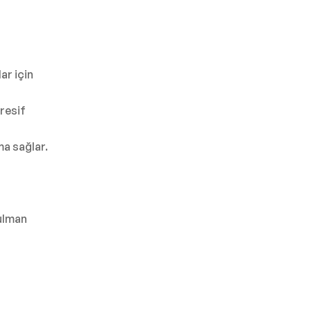
ar için
resif
ma sağlar.
ulman