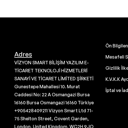
Ön Bilgil
Adres
Mesafeli S
VİZYON SMART BİLİŞİM YAZILIM E-
Gizlilik İlk
TİCARET TEKNOLOJİ HİZMETLERİ
SANAYİ VE TİCARET LİMİTED ŞİRKETİ
K.V.K.K Ay
Gunestepe Mahallesi 10. Murat
İptal ve İa
Caddesi No: 22 A Osmangazi Bursa
16160 Bursa Osmangazi 16160 Türkiye
+905428409211 Vizyon Smart Ltd 71-
75 Shelton Street, Covent Garden,
London, United Kingdom, WC2H 9JQ