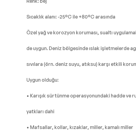
Renk: bej
Sıcaklık alanı: -25°C ile +80°C arasında
Özel yağ ve korozyon koruması, sualtı uygulamal
de uygun. Deniz bölgesinde ıslak işletmelerde ag
sıvılara (örn. deniz suyu, atıksu) karşı etkili koru
Uygun olduğu:
• Karışık sürtünme operasyonundaki hadde ve r
yatkları dahi
• Mafsallar, kollar, kızaklar, miller, kamalı miller