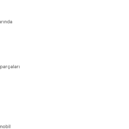
arında
 parçaları
omobil