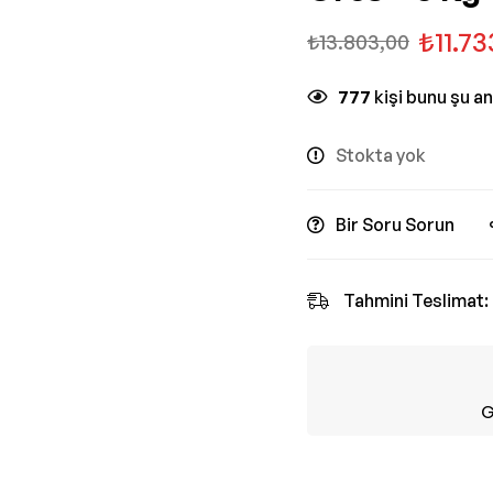
₺
11.7
₺
13.803,00
777
kişi bunu şu a
Stokta yok
Bir Soru Sorun
Tahmini Teslimat:
G