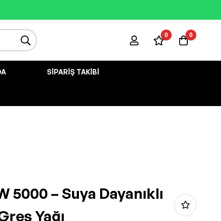
0
0
DA
SIPARIŞ TAKIBI
 5000 – Suya Dayanıklı
 Gres Yağı