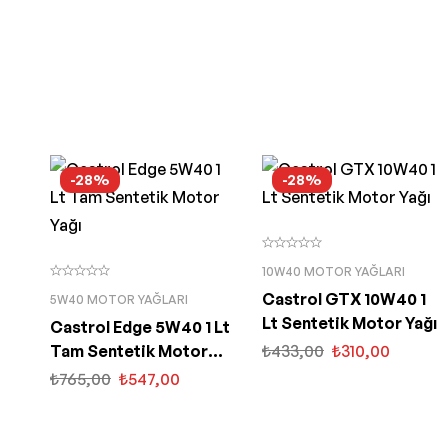
-28%
-28%
10W40 MOTOR YAĞLARI
Castrol GTX 10W40 1
5W40 MOTOR YAĞLARI
Lt Sentetik Motor Yağı
Castrol Edge 5W40 1 Lt
Tam Sentetik Motor
₺
433,00
₺
310,00
Yağı
₺
765,00
₺
547,00