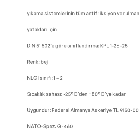
yıkama sistemlerinin tüm antifriksiyon ve rulma
yatakları için
DIN 51 502’e göre sınıflandırma: KPL 1-2E -25
Renk: bej
NLGI sınıfı: 1 – 2
Sıcaklık sahası: -25°C’den +80°C’ye kadar
Uygundur: Federal Almanya Askeriye TL 9150-00
NATO-Spez. G-460