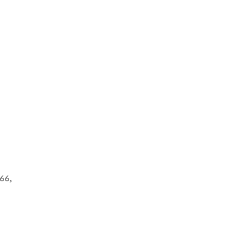
n
66,