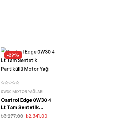
-29%
0W30 MOTOR YAĞLARI
Castrol Edge 0W30 4
Lt Tam Sentetik
Partiküllü Motor Yağı
₺
3.277,00
₺
2.341,00