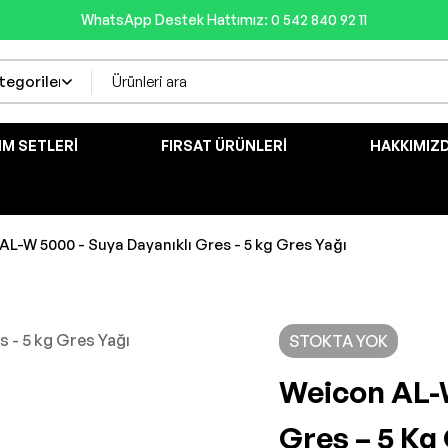
WhatsApp Destek Hattımız: 0 542 840 92 11
IM SETLERI
FIRSAT ÜRÜNLERI
HAKKIMIZ
AL-W 5000 - Suya Dayanıklı Gres - 5 kg Gres Yağı
STOKTA YOK
Weicon AL-W
Gres – 5 Kg