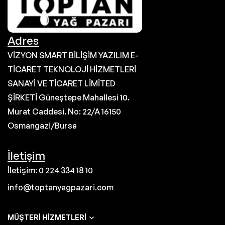
Adres
VİZYON SMART BİLİŞİM YAZILIM E-
TİCARET TEKNOLOJİ HİZMETLERİ
SANAYİ VE TİCARET LİMİTED
ŞİRKETİ Güneştepe Mahallesi 10.
Murat Caddesi. No: 22/A 16150
Osmangazi/Bursa
İletişim
İletişim: 0 224 334 18 10
info@toptanyagpazari.com
MÜŞTERI HIZMETLERI