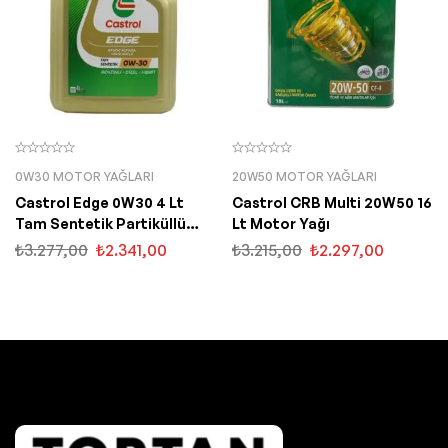
0W30 MOTOR YAĞLARI
20W50 MOTOR YAĞLARI
Castrol Edge 0W30 4 Lt
Castrol CRB Multi 20W50 16
Tam Sentetik Partiküllü
Lt Motor Yağı
Motor Yağı
₺
3.277,00
₺
2.341,00
₺
3.215,00
₺
2.297,00