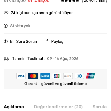
₺
17.325,00
₺
11.088,00
( 20 yorumlar)
74
kişi bunu şu anda görüntülüyor
Stokta yok
Bir Soru Sorun
Paylaş
Tahmini Teslimat:
09 - 16 Ağu, 2026
Garantili güvenli ve güvenli ödeme
Açıklama
Değerlendirmeler (20)
Sorular