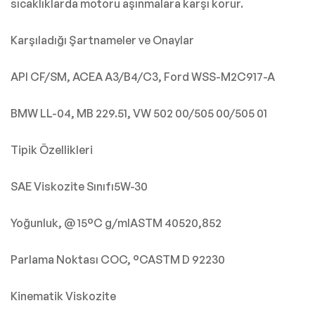
sıcaklıklarda motoru aşınmalara karşı korur.
Karşıladığı Şartnameler ve Onaylar
API CF/SM, ACEA A3/B4/C3, Ford WSS-M2C917-A
BMW LL-04, MB 229.51, VW 502 00/505 00/505 01
Tipik Özellikleri
SAE Viskozite Sınıfı5W-30
Yoğunluk, @ 15°C g/mlASTM 40520,852
Parlama Noktası COC, °CASTM D 92230
Kinematik Viskozite