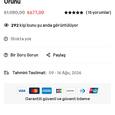
Ürünü
₺
1.080,00
₺
677,00
( 15 yorumlar)
292
kişi bunu şu anda görüntülüyor
Stokta yok
Bir Soru Sorun
Paylaş
Tahmini Teslimat:
09 - 16 Ağu, 2026
Garantili güvenli ve güvenli ödeme