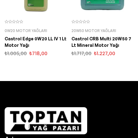
0W20 MOTOR YAĞLARI
20W50 MOTOR YAĞLARI
Castrol Edge 0W20 LL IV 1 Lt
Castrol CRB Multi 20W50 7
Motor Yağı
Lt Mineral Motor Yağı
₺
1.005,00
₺
718,00
₺
1.717,00
₺
1.227,00