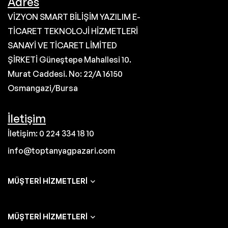
Adres
VİZYON SMART BİLİŞİM YAZILIM E-
TİCARET TEKNOLOJİ HİZMETLERİ
SANAYİ VE TİCARET LİMİTED
ŞİRKETİ Güneştepe Mahallesi 10.
Murat Caddesi. No: 22/A 16150
Osmangazi/Bursa
İletişim
İletişim: 0 224 334 18 10
info@toptanyagpazari.com
MÜŞTERI HIZMETLERI
MÜŞTERI HIZMETLERI