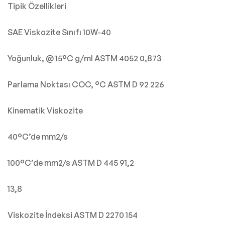
Tipik Özellikleri
SAE Viskozite Sınıfı 10W-40
Yoğunluk, @ 15°C g/ml ASTM 4052 0,873
Parlama Noktası COC, °C ASTM D 92 226
Kinematik Viskozite
40°C’de mm2/s
100°C’de mm2/s ASTM D 445 91,2
13,8
Viskozite İndeksi ASTM D 2270 154