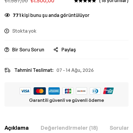
₺
1.587,00
₺
1.500,00
( 18 yorumlar)
771
kişi bunu şu anda görüntülüyor
Stokta yok
Bir Soru Sorun
Paylaş
Tahmini Teslimat:
07 - 14 Ağu, 2026
Garantili güvenli ve güvenli ödeme
Açıklama
Değerlendirmeler (18)
Sorular