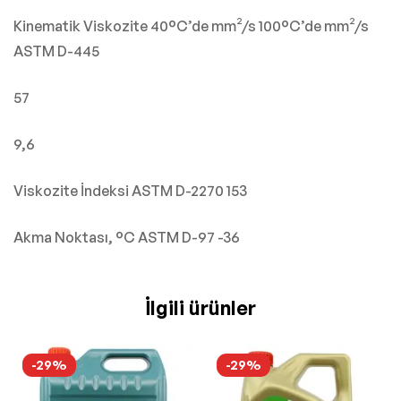
Kinematik Viskozite 40°C’de mm²/s 100°C’de mm²/s
ASTM D-445
57
9,6
Viskozite İndeksi ASTM D-2270 153
Akma Noktası, °C ASTM D-97 -36
İlgili ürünler
-29%
-29%