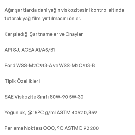
Ağır şartlarda dahi yağın viskozitesini kontrol altında
tutarak yağ filmi yırtılmasını önler.
Karşıladığı Şartnameler ve Onaylar
API SJ, ACEA A1/A5/B1
Ford WSS-M2C913-A ve WSS-M2C913-B
Tipik Özellikleri
SAE Viskozite Sınıfı 80W-90 5W-30
Yoğunluk, @ 15°C g/ml ASTM 4052 0,859
Parlama Noktası COC, °C ASTM D 92 200