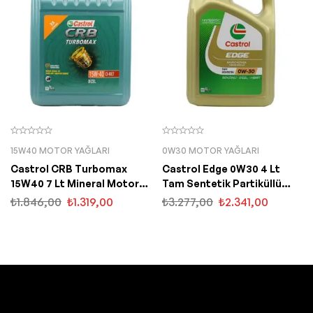
15W40 MOTOR YAĞLARI
0W30 MOTOR YAĞLARI
Castrol CRB Turbomax
Castrol Edge 0W30 4 Lt
15W40 7 Lt Mineral Motor
Tam Sentetik Partiküllü
Yağı
Motor Yağı
₺
1.846,00
₺
1.319,00
₺
3.277,00
₺
2.341,00