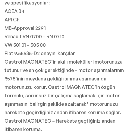
ve spesifikasyonlar:
ACEA B4
API CF
MB-Approval 229.1
Renault RN 0700 – RN 0710
VW 501 01 – 505 00
Fiat 9.55535-D2 onayını karşılar
Castrol MAGNATEC’in akıllı molekülleri motorunuza
tutunur ve en çok gerektiğinde – motor aşınmalarının
%75’inin meydana geldiği ısınma aşamasında
motorunuzu korur. Castrol MAGNATEC’in özgün
formülü, sorunsuz bir çalışma sağlamak için motor
aşınmasını belirgin şekilde azaltarak* motorunuzu
harekete geçirdiğiniz andan itibaren koruma sağlar.
Castrol MAGNATEC – Harekete geçtiğiniz andan
itibaren koruma.