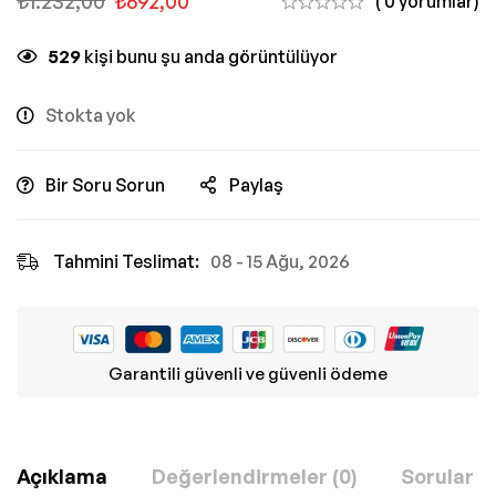
₺
1.232,00
₺
692,00
( 0 yorumlar)
529
kişi bunu şu anda görüntülüyor
Stokta yok
Bir Soru Sorun
Paylaş
Tahmini Teslimat:
08 - 15 Ağu, 2026
Garantili güvenli ve güvenli ödeme
Açıklama
Değerlendirmeler (0)
Sorular