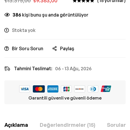
₺
13.375,00
₺
9.363,00
( 15 yorumlar)
386
kişi bunu şu anda görüntülüyor
Stokta yok
Bir Soru Sorun
Paylaş
Tahmini Teslimat:
06 - 13 Ağu, 2026
Garantili güvenli ve güvenli ödeme
Açıklama
Değerlendirmeler (15)
Sorular