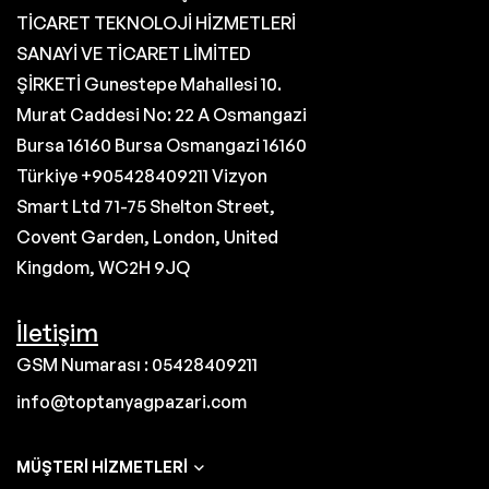
TİCARET TEKNOLOJİ HİZMETLERİ
SANAYİ VE TİCARET LİMİTED
ŞİRKETİ Gunestepe Mahallesi 10.
Murat Caddesi No: 22 A Osmangazi
Bursa 16160 Bursa Osmangazi 16160
Türkiye +905428409211 Vizyon
Smart Ltd 71-75 Shelton Street,
Covent Garden, London, United
Kingdom, WC2H 9JQ
İletişim
GSM Numarası : 05428409211
info@toptanyagpazari.com
MÜŞTERI HIZMETLERI