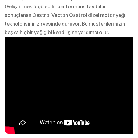
Geliştirmek ölçülebilir performans faydaları
sonuçlanan Castrol Vecton Castrol dizel motor yağı
teknolojisinin zirvesinde duruyor. Bu müşterilerinizin
başka hiçbir yağ gibi kendi işine yardımcı olur.