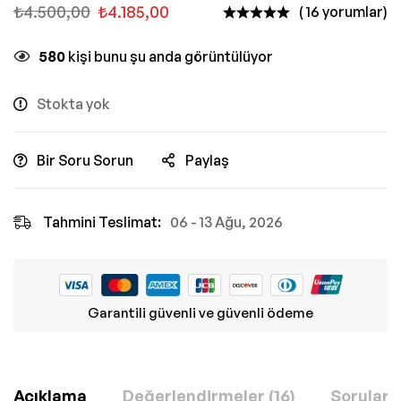
₺
4.500,00
₺
4.185,00
( 16 yorumlar)
580
kişi bunu şu anda görüntülüyor
Stokta yok
Bir Soru Sorun
Paylaş
Tahmini Teslimat:
06 - 13 Ağu, 2026
Garantili güvenli ve güvenli ödeme
Açıklama
Değerlendirmeler (16)
Sorular