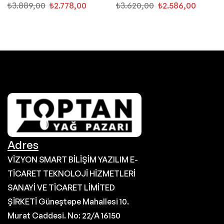
₺
3.889,00
₺
2.778,00
₺
3.620,00
₺
2.586,00
Adres
VİZYON SMART BİLİŞİM YAZILIM E-
TİCARET TEKNOLOJİ HİZMETLERİ
SANAYİ VE TİCARET LİMİTED
ŞİRKETİ Güneştepe Mahallesi 10.
Murat Caddesi. No: 22/A 16150