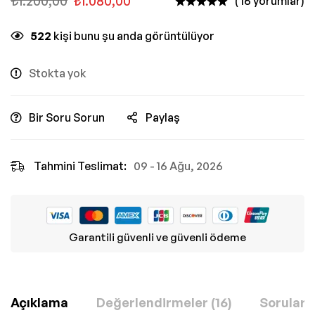
₺
1.200,00
₺
1.080,00
( 16 yorumlar)
522
kişi bunu şu anda görüntülüyor
Stokta yok
Bir Soru Sorun
Paylaş
Tahmini Teslimat:
09 - 16 Ağu, 2026
Garantili güvenli ve güvenli ödeme
Açıklama
Değerlendirmeler (16)
Sorular