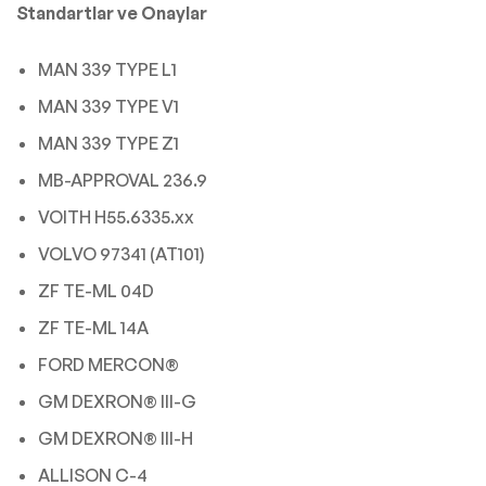
Standartlar ve Onaylar
MAN 339 TYPE L1
MAN 339 TYPE V1
MAN 339 TYPE Z1
MB-APPROVAL 236.9
VOITH H55.6335.xx
VOLVO 97341 (AT101)
ZF TE-ML 04D
ZF TE-ML 14A
FORD MERCON®
GM DEXRON® III-G
GM DEXRON® III-H
ALLISON C-4