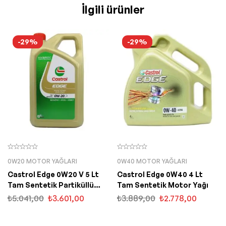
İlgili ürünler
-29%
-29%
0W20 MOTOR YAĞLARI
0W40 MOTOR YAĞLARI
Castrol Edge 0W20 V 5 Lt
Castrol Edge 0W40 4 Lt
Tam Sentetik Partiküllü
Tam Sentetik Motor Yağı
Motor Yağı
₺
5.041,00
₺
3.601,00
₺
3.889,00
₺
2.778,00