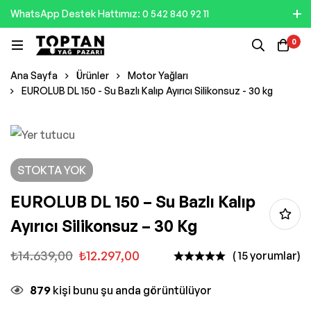
WhatsApp Destek Hattımız: 0 542 840 92 11
0
Ana Sayfa
Ürünler
Motor Yağları
EUROLUB DL 150 - Su Bazlı Kalıp Ayırıcı Silikonsuz - 30 kg
STOKTA YOK
EUROLUB DL 150 – Su Bazlı Kalıp
Ayırıcı Silikonsuz – 30 Kg
₺
14.639,00
₺
12.297,00
( 15 yorumlar)
879
kişi bunu şu anda görüntülüyor