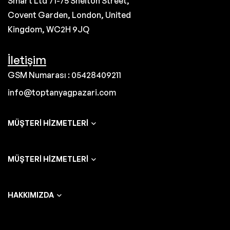
Smart Ltd 71-75 Shelton Street,
Covent Garden, London, United
Kingdom, WC2H 9JQ
İletişim
GSM Numarası : 05428409211
info@toptanyagpazari.com
MÜŞTERI HIZMETLERI
MÜŞTERI HIZMETLERI
HAKKIMIZDA